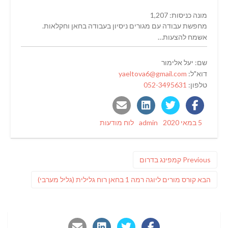
מונה כניסות: 1,207
מחפשת עבודה עם מגורים ניסיון בעבודה בחאן וחקלאות.
אשמח להצעות…
שם: יעל אלימור
דוא"ל:
yaeltova6@gmail.com
טלפון:
052-3495631
Categories
Author
Posted
5 במאי 2020
admin
לוח מודעות
on
ניווט
Previous
Previous
קמפינג בדרום
post:
פוסט
הבא
קורס מורים ליוגה רמה 1 בחאן רוח גלילית (גליל מערבי)
הבא: