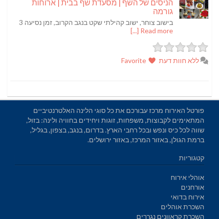
הניסים של השף | מסעדת שף בבית | ארוחות
גורמה
בישוב צוחר, ישוב קהילתי שקט בנגב הקרוב, זמן נסיעה 3
Read more [...]
ללא חוות דעת
Favorite
פורטל האירוח מרכז עבורכם את כל סוגי הלינה האלטרנטיביים
המתאימים לקבוצות, משפחות, זוגות ויחידים בחוויה ולינה: בזול,
שווה לכל כיס ונפש ובכל רחבי הארץ. בדרום, בנגב, בצפון, בגליל,
ברמת הגולן, באזור המרכז, באזור ירושלים.
קטגוריות
אוהלי אירוח
אורחנים
אירוח בדואי
השכרת אוהלים
השכרת קראוונים נגררים