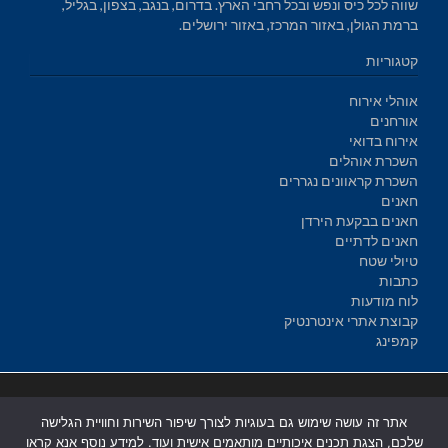
שווה לכל כיס ונפש ובכל רחבי הארץ. בדרום, בנגב, בצפון, בגליל,
ברמת הגולן, באזור המרכז, באזור ירושלים.
קטגוריות
אוהלי אירוח
אורחנים
אירוח בדואי
השכרת אוהלים
השכרת קראוונים נגררים
חאנים
חאנים בבקעת הירדן
חאנים לדתיים
טיולי שטח
כתבות
לוח מודעות
קבוצת אתרי אינטרנטיק
קמפינג
בניית אתרים
|
בניית אתרים באר שבע
|
בניית אתרים בבאר שבע
|
קידום
אתר זה עושה שימוש גם בעוגיות לצורך שיפור השירות וחוויית הגלישה
אתרים בבאר שבע
|
שלכם, הצגת תכנים איכותיים מותאמים אישית ועוד. למידע נוסף אנא קראו