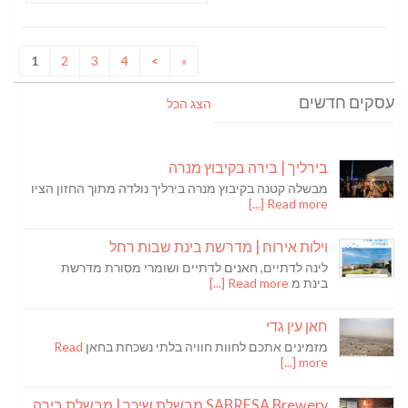
1
2
3
4
>
»
עסקים חדשים
הצג הכל
בירליך | בירה בקיבוץ מנרה
מבשלה קטנה בקיבוץ מנרה בירליך נולדה מתוך החזון הציו
Read more [...]
וילות אירוח | מדרשת בינת שבות רחל
לינה לדתיים, חאנים לדתיים ושומרי מסורת מדרשת
בינת מ
Read more [...]
חאן עין גדי
מזמינים אתכם לחוות חוויה בלתי נשכחת בחאן
Read
more [...]
SABRESA Brewery מבשלת שיכר | מבשלת בירה