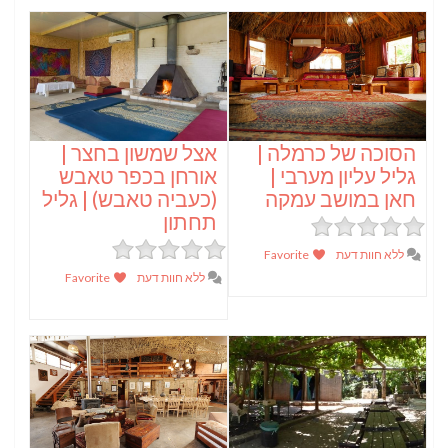
הסוכה של כרמלה |
אצל שמשון בחצר |
גליל עליון מערבי |
אורחן בכפר טאבש
חאן במושב עמקה
(כעביה טאבש) | גליל
תחתון
ללא חוות דעת
Favorite
ללא חוות דעת
Favorite