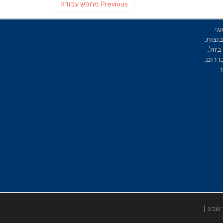
Previous
Previous
מחפש עבודה
post:
גי
וצות,
בזול,
בדרום,
ר
 שבע
|