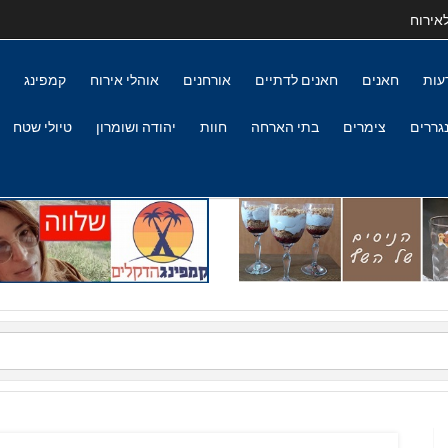
אירוח
עות
חאנים
חאנים לדתיים
אורחנים
אוהלי אירוח
קמפינג
גררים
צימרים
בתי הארחה
חוות
יהודה ושומרון
טיולי שטח