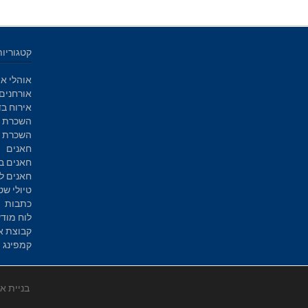
קטגוריות
אוהלי אי
אורחנים
אירוח בד
השכרת א
השכרת ק
חאנים
חאנים ב
חאנים ל
טיולי שט
כתבות
לוח מוד
קבוצת א
קמפינג
בניית א