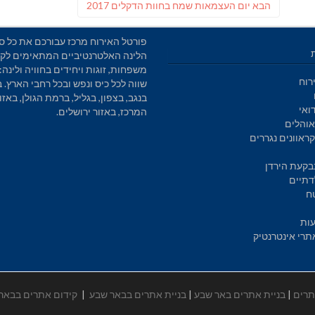
פוסט
הבא
יום העצמאות שמח בחוות הדקלים 2017
הבא:
פורטל האירוח מרכז עבורכם את כל סו
הלינה האלטרנטיביים המתאימים לקב
משפחות, זוגות ויחידים בחוויה ולינה: 
רוח
שווה לכל כיס ונפש ובכל רחבי הארץ. 
בנגב, בצפון, בגליל, ברמת הגולן, באזו
ואי
המרכז, באזור ירושלים.
והלים
ראוונים נגררים
בקעת הירדן
דתיים
ח
עות
תרי אינטרנטיק
תרים
|
בניית אתרים באר שבע
|
בניית אתרים בבאר שבע
|
קידום אתרים בבאר