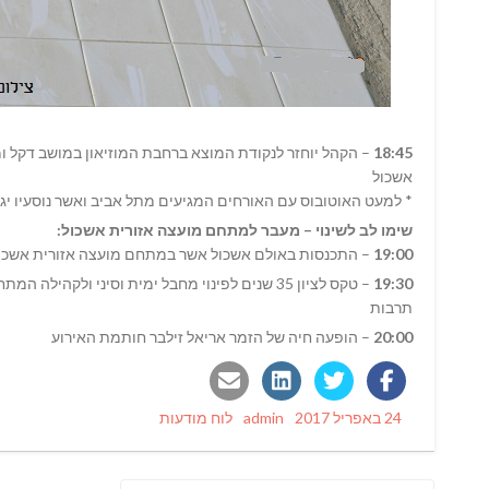
18:45
– הקהל יוחזר לנקודת המוצא ברחבת המוזיאון במושב דקל 
אשכול
* למעט האוטובוס עם האורחים המגיעים מתל אביב ואשר נוסעיו י
שימו לב לשינוי – מעבר למתחם מועצה אזורית אשכול:
19:00
– התכנסות באולם אשכול אשר במתחם מועצה אזורית אשכול 
19:30
– טקס לציון 35 שנים לפינוי מחבל ימית וסיני ולק
תרבות
20:00
– הופעה חיה של הזמר אריאל זילבר חותמת האירוע
Categories
Author
Posted
24 באפריל 2017
admin
לוח מודעות
on
ניווט