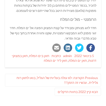
יחידים המעוניינים בפרטיות למי שעוד לא שמע או לא יצא לו
להכיר, בכפר המטיילים מתחם בן 10 יחידות של בקתות נוחות
מפנקות (גלאם) מצוידות היטב בכל שהייתם רוצים לעצמכם.
הרומנטי – מול ים המלח
חדר לזוג מנותק ומבודד על קצת המצוק הפונה אל ים המלח. חדר
זוגי מפנק לזוג המבקש רומנטיות, שקט וחוויה אחרת בתוך נוף של
טבע מדברי גבוה ופראי.
Tags
Categories
Author
Posted
5 בינואר 2022
admin
כתבות
חאן בים המלח
,
חאן במצוקי
on
דרגות
,
חאן ים המלח
,
חאן ליד ים המלח
ניווט
Previous
Previous
הקורונה: לא עולה בעליות של הגליל, בואו לחאן רוח
post:
גלילית.. עכשיו זה הזמן!!!
פוסט
הבא
קיץ 2022 בחוות הדקלים
הבא: