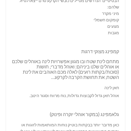
הבסיסיים הנדרשים מטיילים כובשי הקרקע טרם ייצאו לטיול
שלהם:
מיני מקרר
קומקום חשמלי
מצעים
מגבות
קמפינג מצוקי דרגות
מתחם לינת שטח ובו מגוון אפשרויות לינה באוהלים שלכם
או אוהלים שלנו ביניהם: ואוהל מדברי, חושות
(סוכות/בקתות רועים) לאלה מכם האוהבים את לינת
השטח, את תחושת הקרבה לקרקע…
חאן לינה
אוהל חאן גדול לקבוצות גדולות, נוח מרווח וסגור היטב.
גלאמפינג (במקור אוהלי יוקרה ופינוק)
כאן מדובר יותר בבקתות בוטיק נוחות המותאמות לזוגות או