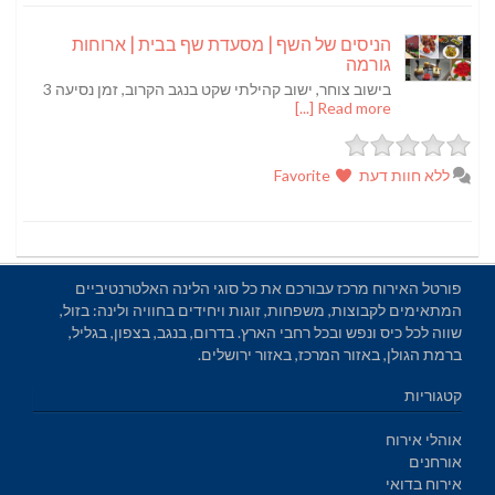
הניסים של השף | מסעדת שף בבית | ארוחות
גורמה
בישוב צוחר, ישוב קהילתי שקט בנגב הקרוב, זמן נסיעה 3
Read more [...]
ללא חוות דעת
Favorite
פורטל האירוח מרכז עבורכם את כל סוגי הלינה האלטרנטיביים
המתאימים לקבוצות, משפחות, זוגות ויחידים בחוויה ולינה: בזול,
שווה לכל כיס ונפש ובכל רחבי הארץ. בדרום, בנגב, בצפון, בגליל,
ברמת הגולן, באזור המרכז, באזור ירושלים.
קטגוריות
אוהלי אירוח
אורחנים
אירוח בדואי