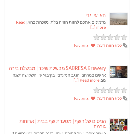
חאן עין גדי
מזמינים אתכם לחוות חוויה בלתי נשכחת בחאן
Read
more [...]
ללא חוות דעת
Favorite
SABRESA Brewery מבשלת שיכר | מבשלת בירה
אי שם במרחבי הנגב המערבי, בקיבוץ עין השלושה ישנה
מב
Read more [...]
ללא חוות דעת
Favorite
הניסים של השף | מסעדת שף בבית | ארוחות
גורמה
בישוב צוחר, ישוב קהילתי שקט בנגב הקרוב, זמן נסיעה 3