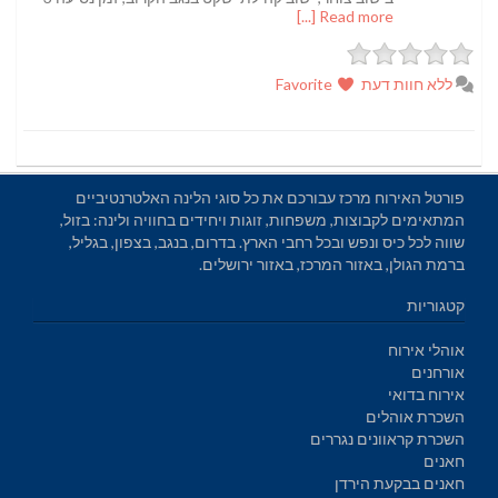
Read more [...]
ללא חוות דעת
Favorite
פורטל האירוח מרכז עבורכם את כל סוגי הלינה האלטרנטיביים
המתאימים לקבוצות, משפחות, זוגות ויחידים בחוויה ולינה: בזול,
שווה לכל כיס ונפש ובכל רחבי הארץ. בדרום, בנגב, בצפון, בגליל,
ברמת הגולן, באזור המרכז, באזור ירושלים.
קטגוריות
אוהלי אירוח
אורחנים
אירוח בדואי
השכרת אוהלים
השכרת קראוונים נגררים
חאנים
חאנים בבקעת הירדן