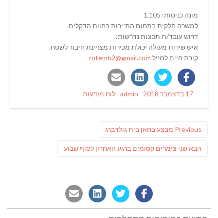
מונה כניסות: 1,105
למשרה חלקית בתחום התיירות בחוות הדקלים.
דרוש עובד/ת תכונות נדרשות:
איש שירות מעולה יכולת מכירות מצויינת חיבור לשטח.
קורת חיים למייל
rotemb2@gmail.com
Categories
Author
Posted
17 בדצמבר 2018
admin
לוח מודעות
on
ניווט
Previous
Previous
מבצע בחאן בית גולדברג
post:
פוסט
הבא
שני צימרים קסומים ברגע האחרון לסוף שבוע
הבא: