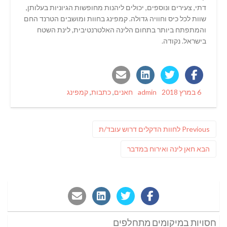
דתי, צעירים ונוספים, יכולים ליהנות מחופשות הגיוניות בעלותן,
שוות לכל כיס וחוויה גדולה. קמפינג בחוות ומושבים הטרנד החם
והמתפתח ביותר בתחום הלינה האלטרנטיבית, לינת השטח
בישראל. נקודה.
Categories
Author
Posted
6 במרץ 2018
admin
חאנים
,
כתבות
,
קמפינג
on
ניווט
Previous
Previous
לחוות הדקלים דרוש עובד/ת
post:
פוסט
הבא
חאן לינה ואירוח במדבר
הבא:
חסויות במיקומים מתחלפים