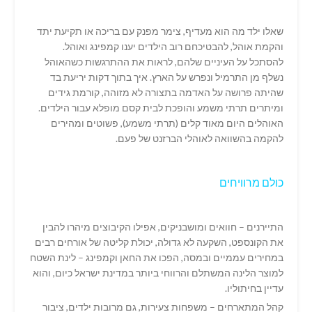
שאלו ילד מה הוא מעדיף, צימר מפנק עם בריכה או תקיעת יתד
והקמת אוהל, להבטיכחם רוב הילדים יענו קמפינג ואוהל.
להסתכל על העיניים שלהם, לראות את ההתרגשות כשהאוהל
נשלף מן התרמיל ונפרש על הארץ. איך בתוך דקות יריעת בד
שהיתה פרושה על האדמה בתצורה לא מזוהה, קורמת גידים
ומיתרים תרתי משמע והופכת לבית קסם מופלא עבור הילדים.
האוהלים היום מאוד קלים (תרתי משמע), פשוטים ומהירים
להקמה בהשוואה לאוהלי הברזנט של פעם.
כולם מרוויחים
התיירנים – חוואים ומושבניקים, אפילו הקיבוצים מיהרו להבין
את הקונספט, השקעה לא גדולה, יכולת קליטה של אורחים רבים
במחירים עממיים ובמסה, הפכו את החאן וקמפינג – לינת השטח
למוצר הלינה המשתלם והרווחי ביותר במדינת ישראל כיום, והוא
עדיין בחיתוליו.
קהל המתארחים – משפחות צעירות, גם מרובות ילדים, ציבור