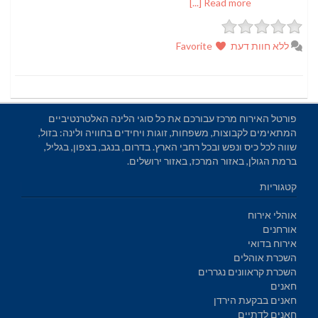
Read more [...]
ללא חוות דעת
Favorite
פורטל האירוח מרכז עבורכם את כל סוגי הלינה האלטרנטיביים
המתאימים לקבוצות, משפחות, זוגות ויחידים בחוויה ולינה: בזול,
שווה לכל כיס ונפש ובכל רחבי הארץ. בדרום, בנגב, בצפון, בגליל,
ברמת הגולן, באזור המרכז, באזור ירושלים.
קטגוריות
אוהלי אירוח
אורחנים
אירוח בדואי
השכרת אוהלים
השכרת קראוונים נגררים
חאנים
חאנים בבקעת הירדן
חאנים לדתיים