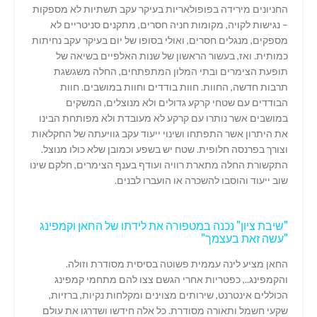
החניונים מירידה בפופולאריות בעיקר עקב תשתיות לא מספקות
– נגישות לקויה, מקומות חניה חסרים, מתקנים סניטריים לא
מספקים, מנגלים חסרים, ואולי בסופו של יום בעיקר עקב נחיתות
כמותית. ואז, בעשור הראשון של שנות האלפיים בשיאה של
תופעת הצימרים ובתי המלון המתפתחים, החלה משגשגת
תרבות חדשה, החוות. חוות בודדים וחוות במושבים. חוות
הבודדים עם שטחי קרקע גדולים ולא מנוצלים, המשקים
במושבים אשר נותרו עם קרקע לא מעובדת ולא מפותחת הבינו
את היתרון אשר התפתחו ושינוי ייעוד עקב גוויעתה של החקלאות
וצורך בפרנסה חלופית. שטח יש בשפע וכמובן שלא כולו מנוצל.
התקשורת החלה מתארת רוויה ועודף בענף הצימרים, חלקם שינו
שוב ייעוד והוסבו להשכרה או הועברו לבנים.
"שיבת ציון" נכנה במטפורה את לידתו של החאן וקמפינג
"עשה זאת בעצמך"
החאן מציע לינה עממית פשוטה בסיסית מסודרת וזולה.
והקמפינג.., כפטריות אחרי הגשם צצו להם מתחמי קמפינג
הכוללים אינטרנט, שירותים מצוינים ומקלחות נקיות, ברזיות,
שקעי חשמל ותאורה מסודרת. כל אלה חידשו ושדרגו את עולם