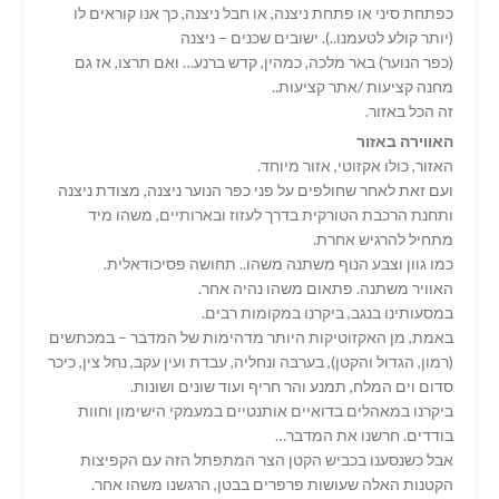
כפתחת סיני או פתחת ניצנה, או חבל ניצנה, כך אנו קוראים לו
(יותר קולע לטעמנו..). ישובים שכנים – ניצנה
(כפר הנוער) באר מלכה, כמהין, קדש ברנע… ואם תרצו, אז גם
מחנה קציעות /אתר קציעות..
זה הכל באזור.
האווירה באזור
האזור, כולו אקזוטי, אזור מיוחד.
ועם זאת לאחר שחולפים על פני כפר הנוער ניצנה, מצודת ניצנה
ותחנת הרכבת הטורקית בדרך לעזוז ובארותיים, משהו מיד
מתחיל להרגיש אחרת.
כמו גוון וצבע הנוף משתנה משהו.. תחושה פסיכודאלית.
האוויר משתנה. פתאום משהו נהיה אחר.
במסעותינו בנגב, ביקרנו במקומות רבים.
באמת, מן האקזוטיקות היותר מדהימות של המדבר – במכתשים
(רמון, הגדול והקטן), בערבה ונחליה, עבדת ועין עקב, נחל צין, כיכר
סדום וים המלח, תמנע והר חריף ועוד שונים ושונות.
ביקרנו במאהלים בדואיים אותנטיים במעמקי הישימון וחוות
בודדים. חרשנו את המדבר…
אבל כשנסענו בכביש הקטן הצר המתפתל הזה עם הקפיצות
הקטנות האלה שעושות פרפרים בבטן, הרגשנו משהו אחר.