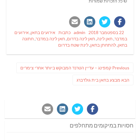
© כל הזכויות שמורות
Tags
Categories
Author
Posted
22 בספטמבר 2018
admin
כתבות
אירועים בחאן
,
אירועים
on
במדבר
,
חאן לינה
,
חאן לינה בדרום
,
חאן לינה במדבר
,
חתונה
בחאן
,
להתחתן בחאן
,
לינת שטח בדרום
ניווט
Previous
Previous
קמפינג – עדיין הטרנד המבוקש ביותר אחרי צימרים
post:
פוסט
הבא
מבצע בחאן בית גולדברג
הבא:
חסויות במיקומים מתחלפים