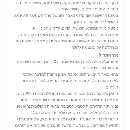
הנוף כמו הרגיש קדמוני יותר, השקט שקט יותר, שועלים, ארנבות,
חוגלות, עופות דורסים.. משהו אחר.
בפעם הראשונה שביקרתי באזור, סוג של פחד השתלט עלי. יראה.
הרגשתי כנוסע אחורה בזמן.
נוסע לימות המקרא. הרגשתי קדום, קדמון, תנ"כי. וואו.
אמנם הפחד כבר לא אוחז בי, אך בכל פעם שאני מבקר באזור,
הסוג הזה של ההתרגשות, התחושה האחרת, יראת בראשית הזו
משתלטת עלי בעצמה גדולה.
איך התחיל
עופר וגלי, הגיעו לעזוז באמצע שנות ה 80, הם נמצאים שם מאז
והשאר כבר היסטוריה.
בחאן בארותיים יש המון אהבה, המון אהבה למדבר, אהבה
לאדם, אהבה לשמחת חיים, לחגיגת החיים, לאירוח והכנסת
אורחים.
החאן שהוקם בכמה עשרות אצבעות בתחילת שנות ה 90, נבנה
אט אט במחשבה רבה מחומרים ממוחזרים שהתגוללו באזור
ובוץ, תוך התייחסות לטבע, לסביבה, בראייה אקולוגית (הוא אינו
מחובר לחשמל אך יש בו חשמל סולארי) – ויש לו הכל.
סוכות מדבריות, אוהלים, סככות צל, בקתות בוץ, שטחי קמפינג
לנטיעת אוהלים, יש בו תשתיות של סניטציה מעולות – שירותים