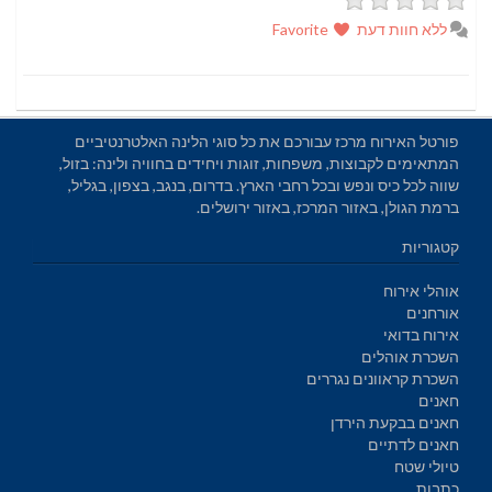
ללא חוות דעת
Favorite
פורטל האירוח מרכז עבורכם את כל סוגי הלינה האלטרנטיביים
המתאימים לקבוצות, משפחות, זוגות ויחידים בחוויה ולינה: בזול,
שווה לכל כיס ונפש ובכל רחבי הארץ. בדרום, בנגב, בצפון, בגליל,
ברמת הגולן, באזור המרכז, באזור ירושלים.
קטגוריות
אוהלי אירוח
אורחנים
אירוח בדואי
השכרת אוהלים
השכרת קראוונים נגררים
חאנים
חאנים בבקעת הירדן
חאנים לדתיים
טיולי שטח
כתבות