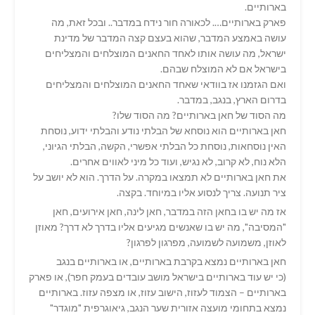
בארותיים.
פארק בארותיים…. לכאורה חור נידח במדבר.. ובכל זאת, מה
עושה באמצע המדבר, שהוא בעצם קצה המדבר של מדינת
ישראל, מה עושה אותו לאחד החאנים המוצלחים והמצליחים
בישראל אם לא המוצלח שבהם.
ואם הגזמנו אז בוודאי שאחד החאנים המוצלחים והמצליחים
בדרום הארץ, בנגב, במדבר.
מה הסוד של חאן בארותיים? מה הסוד שלו?
חאן בארותיים הוא נוסחא של הבלתי נודע והבלתי ידוע, נוסחת
האין נוסחאות, נוסחת כל הבלתי אפשרי, הקשה, הבלתי הגיוני,
הלא נוח, לא קרוב, לא נגיש, ועוד כל מיני לאווים אחרים.
את חאן בארותיים לא תמצאו במקרה. על הדרך. הוא לא יושב על
ציר תנועה. צריך לנסוע אליו במיוחד. בקצה.
אז מה יש בו בחאן הזה במדבר, חאן לינה, חאן אירועים, חאן
"המסיבה", מה יש בו שאנשים מגיעים אליו בדרך לא דרך? מאוזן
לאוזן, משמועה לשמועה, מפרגון לפרגון?
חאן בארותיים נמצא בקרבת בארותיים, או בארותיים בנגב
(כי יש עוד בארותיים בישראל מושב עובדים בעמק חפר), או פארק
בארותיים – הצמוד לעזוז, הישוב עזוז, או מצפה עזוז. בארותיים
נמצא בתחומי מועצה אזורית שער הנגב, גיאוגרפית "מוגדר"