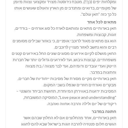
ומקלחות יפים (כן!!), מטבח נירוסטה מצויד ומקצועי וצוות מיומן
של מקומיים, בדואים ומתנדבים מן הארץ והעולם שעושים אותו
כל כך כזה "חאן עולם".
מתאים לכל אחד
חאן בארותיים מתאים ומותאם לארח כל סוג אורחים – בודדים,
זוגות, קבוצות ומשפחות.
הוא גם מתאים מאוד לרוכבי אופניים, כי באזור שבילים מסומנים
רבים והוא נחשב לאזור מצויין לרוכבים.
החאן מושלם לקיום אירועים מסוגים שונים החל באירועים קטנים
משפחתיים, קבוצות גיבוש, ועד לאירועים גדולים יותר של חברות
הייטק וועדי עובדים ודומיהם, ועד לבר מצווה / בת מצווה
וחתונות במדבר.
חאן בארותיים מקיים מסורת של מסיבות ייחודיות של חברים,
מבקרים ואורחים חוזרים שנפלו בשבי המקום.
המסיבות ידועות באווירתן המיוחדת, תחושת הביחד והשנטי –
"Love peace and understanding", המוסיקה המשובחת,
ריקודים של יום ולילה והרבה אחווה ואהבה.
חתונה במדבר
חאן בארותיים, אחד מהחלוצים אם לא החלוץ שבהם אשר
הגשים חלום פנטזיה להרבה זוגות בישראל שבא להם לחגוג