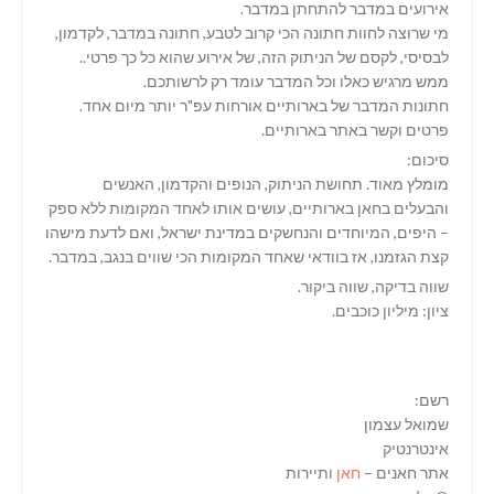
אירועים במדבר להתחתן במדבר.
מי שרוצה לחוות חתונה הכי קרוב לטבע, חתונה במדבר, לקדמון,
לבסיסי, לקסם של הניתוק הזה, של אירוע שהוא כל כך פרטי..
ממש מרגיש כאלו וכל המדבר עומד רק לרשותכם.
חתונות המדבר של בארותיים אורחות עפ"ר יותר מיום אחד.
פרטים וקשר באתר בארותיים.
סיכום:
מומלץ מאוד. תחושת הניתוק, הנופים והקדמון, האנשים
והבעלים בחאן בארותיים, עושים אותו לאחד המקומות ללא ספק
– היפים, המיוחדים והנחשקים במדינת ישראל, ואם לדעת מישהו
קצת הגזמנו, אז בוודאי שאחד המקומות הכי שווים בנגב, במדבר.
שווה בדיקה, שווה ביקור.
ציון: מיליון כוכבים.
רשם:
שמואל עצמון
אינטרנטיק
אתר חאנים –
חאן
ותיירות