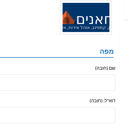
מפה
Leave
שם (חובה)
this
field
blank
דוא"ל: (חובה)