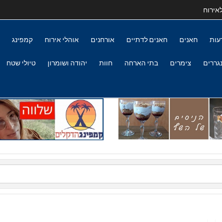
אירוח
עות
חאנים
חאנים לדתיים
אורחנים
אוהלי אירוח
קמפינג
גררים
צימרים
בתי הארחה
חוות
יהודה ושומרון
טיולי שטח