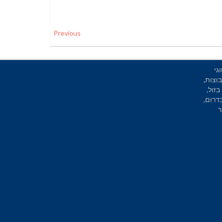
Previous
גי
וצות,
בזול,
בדרום,
ר