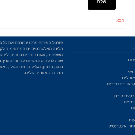
שלח
הבא
פורטל האירוח מרכז עבורכם את כל סו
הלינה האלטרנטיביים המתאימים לקב
משפחות, זוגות ויחידים בחוויה ולינה: 
רוח
שווה לכל כיס ונפש ובכל רחבי הארץ. 
בנגב, בצפון, בגליל, ברמת הגולן, באזו
ואי
המרכז, באזור ירושלים.
והלים
ראוונים נגררים
בקעת הירדן
דתיים
ח
עות
תרי אינטרנטיק