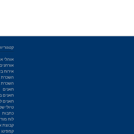
קטגוריות
אוהלי אי
אורחנים
אירוח בד
השכרת א
השכרת ק
חאנים
חאנים ב
חאנים ל
טיולי שט
כתבות
לוח מוד
קבוצת א
קמפינג