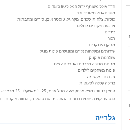
חדר אוכל משותף גדול המכיל 80 סועדים
מטבח גדול מאובזר ובו:
כוסות, צלחות, סכו"ם, מקרוגל, טוסטר אובן, סירים ומחבתות
ארבעה מקררים גדולים
כיריים
תנור
מתקן מים קרים
שירותים ומקלחות נקיים ומונגשים פינות מנגל
שולחנות פיקניק
מתחם מדורה מרכזית ואספקת עצים
פינות משחקים לילדים
פינת חי מקסימה
בריכה קטנה לפעוטות
החאן בחווה נמצא מרחק שעה מתל אביב, 25 ד' מאשקלון, 25 מבאר שבע, 20 ד' נתיבות ואופקים.
הנסיעה קצרה יחסית בנופים המזכירים את טוסקנה, והחווה מוקפת בנופ
גלרייה