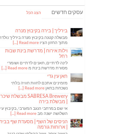
עסקים חדשים
הצג הכל
בירליך | בירה בקיבוץ מנרה
מבשלה קטנה בקיבוץ מנרה בירליך נולדה
מתוך החזון הציו
Read more [...]
וילות אירוח | מדרשת בינת שבות
רחל
לינה לדתיים, חאנים לדתיים ושומרי
מסורת מדרשת בינת מ
Read more [...]
חאן עין גדי
מזמינים אתכם לחוות חוויה בלתי
נשכחת בחאן
Read more [...]
SABRESA Brewery מבשלת שיכר
| מבשלת בירה
אי שם במרחבי הנגב המערבי, בקיבוץ עין
השלושה ישנה מב
Read more [...]
הניסים של השף | מסעדת שף בבית
| ארוחות גורמה
בישוב צוחר, ישוב קהילתי שקט בנגב