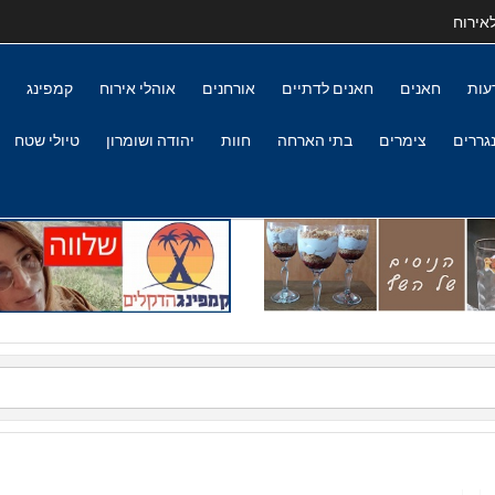
אירוח
עות
חאנים
חאנים לדתיים
אורחנים
אוהלי אירוח
קמפינג
גררים
צימרים
בתי הארחה
חוות
יהודה ושומרון
טיולי שטח