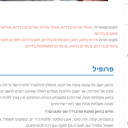
מקום קטגוריה:
אוהלי אירוח בדרום
,
אוהלי אירוח
,
אורחנים בדרום
,
אורחני
ו
חאנים בדרום
מקום תגים
אירוח בחאן
,
חאן
,
חאן אירוח בדרום
,
חאן בדרום
,
חאנים
,
חאנים
צימרים בדרום
,
צימרים בחווה
, ו
צימרים למשפחות בדרום
פרופיל
החאן יושב על גבעה צופה אל הנוף, מומלץ להתעורר לחוויה של זריחה
פונה אל הזריחה, אך ישנם ווילונות מצלים לאלה שאינם רוצים להשכים
בחאן מקלחת חמה, שירותים ומטבחון באותו המתחם, אין צורך ללכת רח
מבנה מקלחת אחת ושני תאיי שירותים.
חדש בחאן מתנת מדבר!!! שני מזגנים!!!
במטבחון, קפה, תה, סוכר, אובן טוסטר, פלטת כיריים, קומקום חשמלי, מ
חשמל מסודר עם תאורה גם חזקה וגם רכה לנוחיותכם.