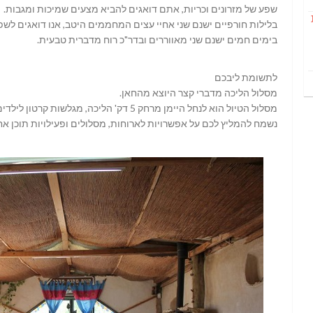
שפע של מזרונים וכריות, אתם דואגים להביא מצעים שמיכות ומגבות.
בלילות חורפיים ישנם שני אחיי עצים המחממים היטב, אנו דואגים לשפ
בימים חמים ישנם שני מאווררים ובדר"כ רוח מדברית טבעית.
לתשומת ליבכם
מסלול הליכה מדברי קצר היוצא מהחאן.
מסלול הטיול הוא לנחל היימן מרחק 5 דק' הליכה, מגלשות קרטון לילדים מוצעות בלילות ירח מלא כאשר הנחל לבן ומואר.
נשמח להמליץ לכם על אפשרויות לארוחות, מסלולים ופעילויות תוכן אח