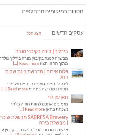
חסויות במיקומים מתחלפים
עסקים חדשים
הצג הכל
בירליך | בירה בקיבוץ מנרה
מבשלה קטנה בקיבוץ מנרה בירליך נולדה
מתוך החזון הציו
Read more [...]
וילות אירוח | מדרשת בינת שבות
רחל
לינה לדתיים, חאנים לדתיים ושומרי
מסורת מדרשת בינת מ
Read more [...]
חאן עין גדי
מזמינים אתכם לחוות חוויה בלתי
נשכחת בחאן
Read more [...]
SABRESA Brewery מבשלת שיכר
| מבשלת בירה
אי שם במרחבי הנגב המערבי, בקיבוץ עין
השלושה ישנה מב
Read more [...]