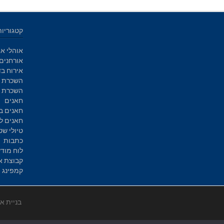
קטגוריות
אוהלי אי
אורחנים
אירוח בד
השכרת א
השכרת ק
חאנים
חאנים ב
חאנים ל
טיולי שט
כתבות
לוח מוד
קבוצת א
קמפינג
בניית א