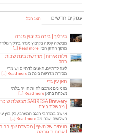
עסקים חדשים
הצג הכל
בירליך | בירה בקיבוץ מנרה
מבשלה קטנה בקיבוץ מנרה בירליך נולדה
מתוך החזון הציו
Read more [...]
וילות אירוח | מדרשת בינת שבות
רחל
לינה לדתיים, חאנים לדתיים ושומרי
מסורת מדרשת בינת מ
Read more [...]
חאן עין גדי
מזמינים אתכם לחוות חוויה בלתי
נשכחת בחאן
Read more [...]
SABRESA Brewery מבשלת שיכר
| מבשלת בירה
אי שם במרחבי הנגב המערבי, בקיבוץ עין
השלושה ישנה מב
Read more [...]
הניסים של השף | מסעדת שף בבית
| ארוחות גורמה