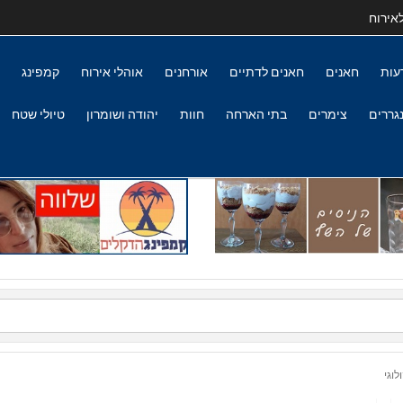
אירוח
עות
חאנים
חאנים לדתיים
אורחנים
אוהלי אירוח
קמפינג
גררים
צימרים
בתי הארחה
חוות
יהודה ושומרון
טיולי שטח
לוגי