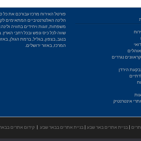
פורטל האירוח מרכז עבורכם את כל סו
הלינה האלטרנטיביים המתאימים לקב
משפחות, זוגות ויחידים בחוויה ולינה: 
רוח
שווה לכל כיס ונפש ובכל רחבי הארץ. 
בנגב, בצפון, בגליל, ברמת הגולן, באזו
ואי
המרכז, באזור ירושלים.
והלים
ראוונים נגררים
בקעת הירדן
דתיים
ח
עות
תרי אינטרנטיק
תרים
|
בניית אתרים באר שבע
|
בניית אתרים בבאר שבע
|
קידום אתרים בבאר