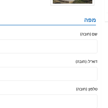
מפה
Leave
שם (חובה)
this
field
blank
דוא"ל: (חובה)
טלפון: (חובה)