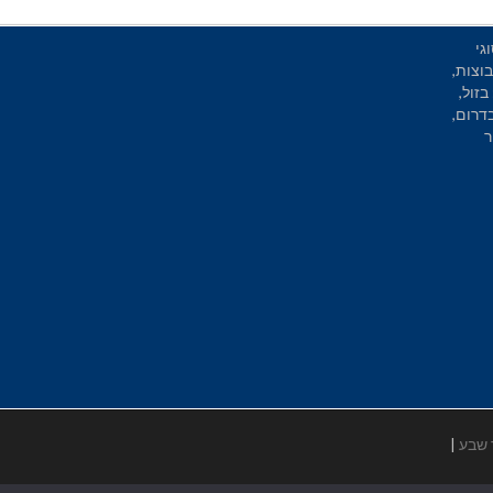
גי
וצות,
בזול,
בדרום,
ר
 שבע
|