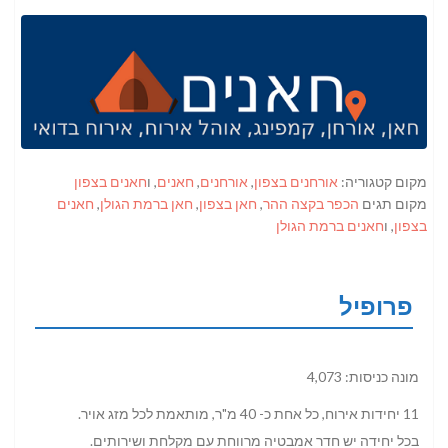
מקום קטגוריה:
אורחנים בצפון
,
אורחנים
,
חאנים
, ו
חאנים בצפון
מקום תגים
הכפר בקצה ההר
,
חאן בצפון
,
חאן ברמת הגולן
,
חאנים
בצפון
, ו
חאנים ברמת הגולן
פרופיל
מונה כניסות: 4,073
11 יחידות אירוח, כל אחת כ- 40 מ"ר, מותאמת לכל מזג אויר.
בכל יחידה יש חדר אמבטיה מרווחת עם מקלחת ושירותים.