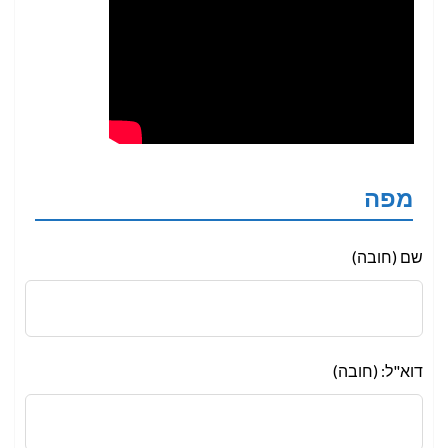
מפה
Leave
שם (חובה)
this
field
blank
דוא"ל: (חובה)