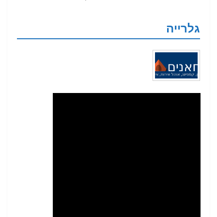
גלרייה