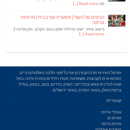
מב
Read more [...]
הניסים של השף | מסעדת שף בבית | ארוחות
גורמה
בישוב צוחר, ישוב קהילתי שקט בנגב הקרוב, זמן נסיעה 3
Read more [...]
פורטל האירוח מרכז עבורכם את כל סוגי הלינה האלטרנטיביים
המתאימים לקבוצות, משפחות, זוגות ויחידים בחוויה ולינה: בזול,
שווה לכל כיס ונפש ובכל רחבי הארץ. בדרום, בנגב, בצפון, בגליל,
ברמת הגולן, באזור המרכז, באזור ירושלים.
קטגוריות
אוהלי אירוח
אורחנים
אירוח בדואי
השכרת אוהלים