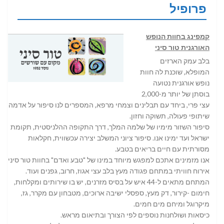
פרופיל
קמפינג בחוות הנופש
האורגנית טור סיני
בלב עמק הארזים
המופלא, שוכנת לה חוות
נופש אורגנית נטועה
בוסתן של יותר מ-2,000
עצי פרי, ביחד עם תבלינים וצמחי מרפא, המספרים לנו סיפור על אדמה,
שיתופי פעולה, תשוקה וחזון.
סיפור השזור מימיו של שלמה המלך, דרך התקופה ההלניסטית, תקומת
ישראל ועד ימינו אנו. סיפור ציוני המשלב יצירה עכשווית, חקלאות
מסורתית עם חיים בריאים בטבע.
אנו מזמינים אתכם למפגש מיוחד במינו של "טבע ואדם" בחוות טור סיני,
אירוח חוויתי במתחם פגודה מעץ בלב עצי אגוז, חרוב, גפנים ועוד.
המתחם מתאים ל-44 איש על בסיס מזרנים, יש בו שירותים ומקלחות,
חימום -קירור, דק מעץ, ספסלי ישיבה ארוכים, מטבחון עם מקרר, גז,
מיקרוגל ומיחם מים חמים.
כיסאות ושולחנות נוספים לפי הצורך ובתיאום מראש.