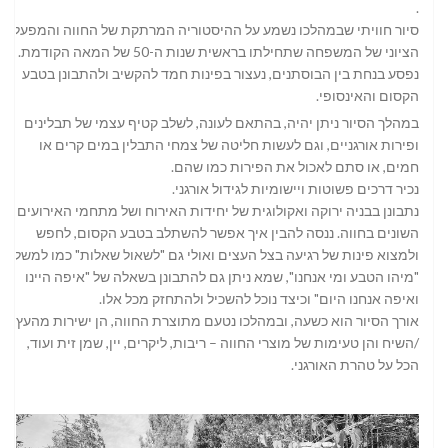
.
סיור חוויתי שבמהלכו נשמע על ההיסטוריה המרתקת של החווה והמפעל
הציוני של המשפחה שתחילתו בראשית שנות ה-50 של המאה הקודמת.
נפסע בנחת בין הבוסתנים, נעצור בפינות חמד להקשיב ולהתבונן בטבע
הקסום והאינסופי.
במהלך הסיור ניתן יהיה, בהתאם לעונה, לשלב קטיף עצמי של תבלינים
ופירות אורגניים, וגם לעשות חליטה של צמחי התבלין במים קרים או
חמים, או סתם לאכול את הפירות כמו שהם.
נכיר דרכים פשוטות ויישומיות לגידול אורגני.
נתבונן בבניה ירוקה ואקולוגית של יחידות האירוח ושל מתחמי האירועים
השונים בחווה. ננסה להבין איך אפשר להשתלב בטבע הקסום, לחפש
ולמצוא פינות של רגיעה בצל העצים ואולי גם "לשאול שאלות" כמו למשל
"מיהו הטבע ומי אנחנו", שמא ניתן גם להתבונן בשאלה של "איפה היינו
ואיפה אנחנו היום" וכיצד נוכל להשכיל ולהתחזק מכל אלו.
אורך הסיור הוא כשעה, ובמהלכו נטעם מתוצרת החווה, הן ישירות מהעץ
/השיח והן טעימות של מוצרי החווה – ריבות, ליקרים, יין, שמן זית ועוד,
הכל על טהרת האורגני.