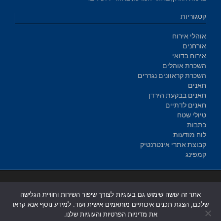
קטגוריות
אוהלי אירוח
אורחנים
אירוח בדואי
השכרת אוהלים
השכרת קראוונים נגררים
חאנים
חאנים בבקעת הירדן
חאנים לדתיים
טיולי שטח
כתבות
לוח מודעות
קבוצת אתרי אינטרנטיק
קמפינג
בניית אתרים
|
בניית אתרים באר שבע
|
בניית אתרים בבאר שבע
|
קידום
אתר זה עושה שימוש גם בעוגיות לצורך שיפור השירות וחוויית הגלישה
אתרים בבאר שבע
|
שלכם, הצגת תכנים איכותיים מותאמים אישית ועוד. למידע נוסף אנא קראו
את מדיניות הפרטיות והעוגיות שלנו.