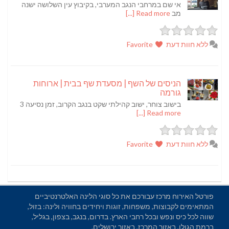
אי שם במרחבי הנגב המערבי, בקיבוץ עין השלושה ישנה
מב
Read more [...]
ללא חוות דעת
Favorite
הניסים של השף | מסעדת שף בבית | ארוחות
גורמה
בישוב צוחר, ישוב קהילתי שקט בנגב הקרוב, זמן נסיעה 3
Read more [...]
ללא חוות דעת
Favorite
פורטל האירוח מרכז עבורכם את כל סוגי הלינה האלטרנטיביים
המתאימים לקבוצות, משפחות, זוגות ויחידים בחוויה ולינה: בזול,
שווה לכל כיס ונפש ובכל רחבי הארץ. בדרום, בנגב, בצפון, בגליל,
ברמת הגולן, באזור המרכז, באזור ירושלים.