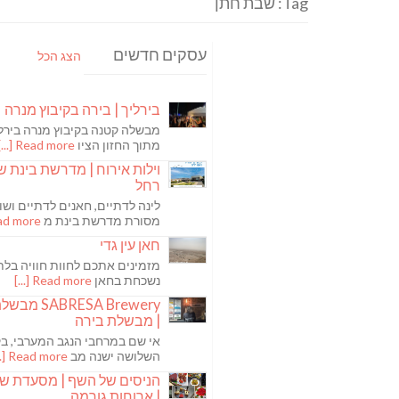
Tag: שבת חתן
עסקים חדשים
הצג הכל
בירליך | בירה בקיבוץ מנרה
מבשלה קטנה בקיבוץ מנרה בירלי
מתוך החזון הציו
Read more [...]
וילות אירוח | מדרשת בינת ש
רחל
לינה לדתיים, חאנים לדתיים ושו
מסורת מדרשת בינת מ
 more [...]
חאן עין גדי
מזמינים אתכם לחוות חוויה בלת
נשכחת בחאן
Read more [...]
ABRESA Brewery
| מבשלת בירה
אי שם במרחבי הנגב המערבי, בקי
השלושה ישנה מב
Read more [...]
הניסים של השף | מסעדת ש
| ארוחות גורמה