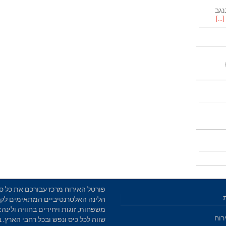
נגב
פורטל האירוח מרכז עבורכם את כל סו
הלינה האלטרנטיביים המתאימים לקב
משפחות, זוגות ויחידים בחוויה ולינה: 
רוח
שווה לכל כיס ונפש ובכל רחבי הארץ. 