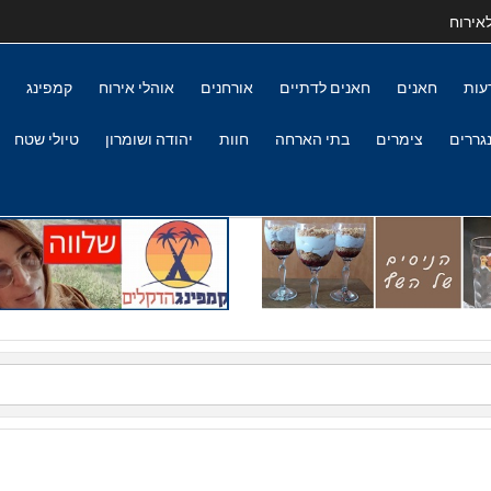
אירוח
עות
חאנים
חאנים לדתיים
אורחנים
אוהלי אירוח
קמפינג
גררים
צימרים
בתי הארחה
חוות
יהודה ושומרון
טיולי שטח