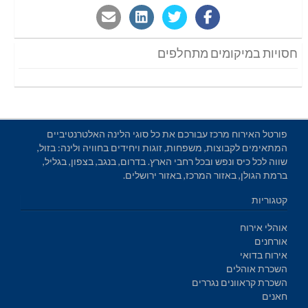
חסויות במיקומים מתחלפים
פורטל האירוח מרכז עבורכם את כל סוגי הלינה האלטרנטיביים
המתאימים לקבוצות, משפחות, זוגות ויחידים בחוויה ולינה: בזול,
שווה לכל כיס ונפש ובכל רחבי הארץ. בדרום, בנגב, בצפון, בגליל,
ברמת הגולן, באזור המרכז, באזור ירושלים.
קטגוריות
אוהלי אירוח
אורחנים
אירוח בדואי
השכרת אוהלים
השכרת קראוונים נגררים
חאנים