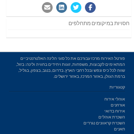
חסויות במיקומים מתחלפים
פורטל האירוח מרכז עבורכם את כל סוגי הלינה האלטרנטיביים
המתאימים לקבוצות, משפחות, זוגות ויחידים בחוויה ולינה: בזול,
שווה לכל כיס ונפש ובכל רחבי הארץ. בדרום, בנגב, בצפון, בגליל,
ברמת הגולן, באזור המרכז, באזור ירושלים.
קטגוריות
אוהלי אירוח
אורחנים
אירוח בדואי
השכרת אוהלים
השכרת קראוונים נגררים
חאנים