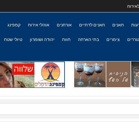
אירוח
עות
חאנים
חאנים לדתיים
אורחנים
אוהלי אירוח
קמפינג
גררים
צימרים
בתי הארחה
חוות
יהודה ושומרון
טיולי שטח