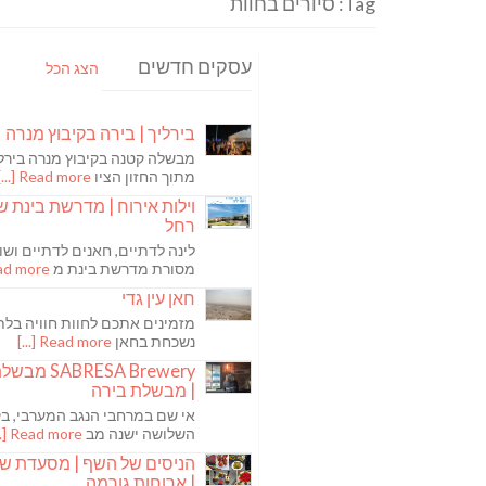
Tag: סיורים בחוות
עסקים חדשים
הצג הכל
בירליך | בירה בקיבוץ מנרה
מבשלה קטנה בקיבוץ מנרה בירלי
מתוך החזון הציו
Read more [...]
וילות אירוח | מדרשת בינת ש
רחל
לינה לדתיים, חאנים לדתיים ושו
מסורת מדרשת בינת מ
 more [...]
חאן עין גדי
מזמינים אתכם לחוות חוויה בלת
נשכחת בחאן
Read more [...]
ABRESA Brewery
| מבשלת בירה
אי שם במרחבי הנגב המערבי, בקי
השלושה ישנה מב
Read more [...]
הניסים של השף | מסעדת ש
| ארוחות גורמה