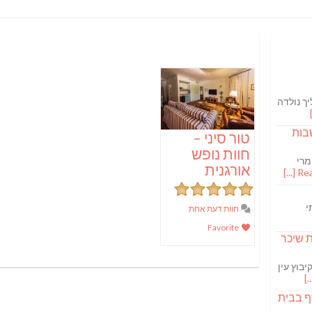
ך נולדה
בות
טור סיני –
חוות נופש
מרי
אורגנית
Read
י
חוות דעת אחת
Favorite
S מבשלת שיכר
בוץ עין
ף בבית