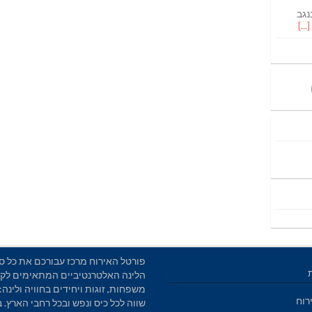
נגב
פורטל האירוח מרכז עבורכם את כל סו
הלינה האלטרנטיביים המתאימים לקב
משפחות, זוגות ויחידים בחוויה ולינה: 
רוח
שווה לכל כיס ונפש ובכל רחבי הארץ. 