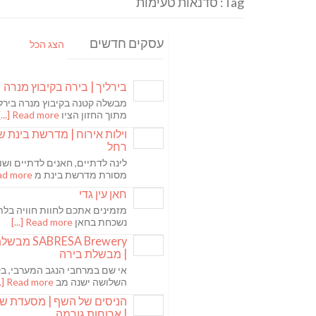
Tag: סדנאות טעימות
עסקים חדשים
הצג הכל
בירליך | בירה בקיבוץ מנרה
מבשלה קטנה בקיבוץ מנרה בירלי
מתוך החזון הציו
Read more [...]
וילות אירוח | מדרשת בינת ש
רחל
לינה לדתיים, חאנים לדתיים ושו
מסורת מדרשת בינת מ
 more [...]
חאן עין גדי
מזמינים אתכם לחוות חוויה בלת
נשכחת בחאן
Read more [...]
ABRESA Brewery
| מבשלת בירה
אי שם במרחבי הנגב המערבי, בקי
השלושה ישנה מב
Read more [...]
הניסים של השף | מסעדת ש
| ארוחות גורמה