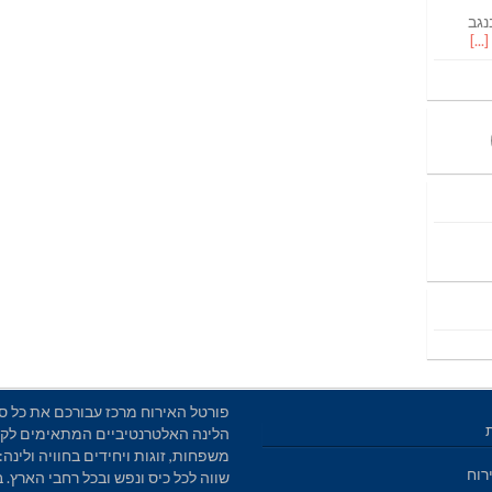
נגב
פורטל האירוח מרכז עבורכם את כל סו
הלינה האלטרנטיביים המתאימים לקב
משפחות, זוגות ויחידים בחוויה ולינה: 
רוח
שווה לכל כיס ונפש ובכל רחבי הארץ. 