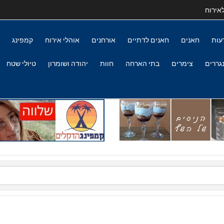
אירוח
עות
חאנים
חאנים לדתיים
אורחנים
אוהלי אירוח
קמפינג
גררים
צימרים
בתי הארחה
חוות
יהודה ושומרון
טיולי שטח