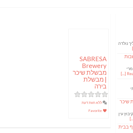
ך נולדה
בות
SABRESA
Brewery
מרי
מבשלת שיכר
Read
| מבשלת
בירה
י
S מבשלת שיכר
ללא חוות דעת
Favorite
בוץ עין
ף בבית