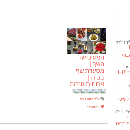
ך נולדה
בות
הניסים של
השף |
מרי
מסעדת שף
Read
בבית |
ארוחות גורמה
י
S מבשלת שיכר
ללא חוות דעת
Favorite
בוץ עין
ף בבית