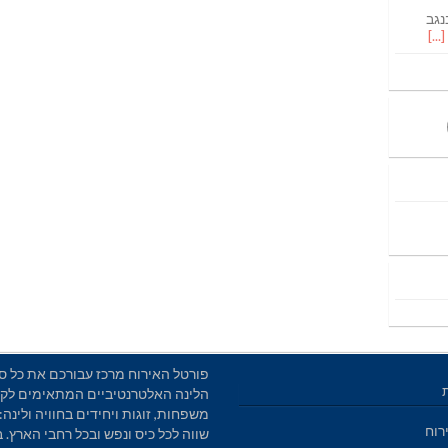
נגב
פורטל האירוח מרכז עבורכם את כל סו
הלינה האלטרנטיביים המתאימים לקב
משפחות, זוגות ויחידים בחוויה ולינה: 
רוח
שווה לכל כיס ונפש ובכל רחבי הארץ. 