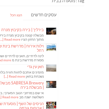
Tag: מסעדה בבית
עסקים חדשים
הצג הכל
בירליך | בירה בקיבוץ מנרה
מבשלה קטנה בקיבוץ מנרה בירלי
מתוך החזון הציו
Read more [...]
וילות אירוח | מדרשת בינת ש
רחל
לינה לדתיים, חאנים לדתיים ושו
מסורת מדרשת בינת מ
 more [...]
חאן עין גדי
מזמינים אתכם לחוות חוויה בלת
נשכחת בחאן
Read more [...]
ABRESA Brewery
| מבשלת בירה
אי שם במרחבי הנגב המערבי, בקי
השלושה ישנה מב
Read more [...]
הניסים של השף | מסעדת ש
| ארוחות גורמה