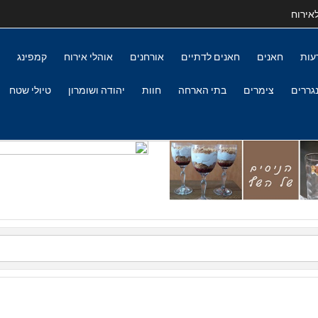
אירוח
עות
חאנים
חאנים לדתיים
אורחנים
אוהלי אירוח
קמפינג
גררים
צימרים
בתי הארחה
חוות
יהודה ושומרון
טיולי שטח