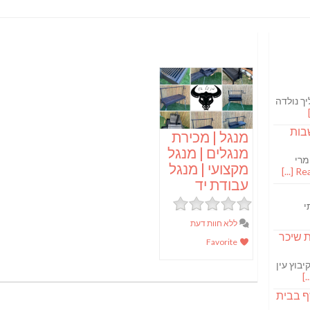
ך נולדה
בות
מנגל | מכירת
מנגלים | מנגל
מרי
מקצועי | מנגל
Read
עבודת יד
י
ללא חוות דעת
S מבשלת שיכר
Favorite
בוץ עין
ף בבית