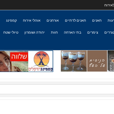
אירוח
עות
חאנים
חאנים לדתיים
אורחנים
אוהלי אירוח
קמפינג
גררים
צימרים
בתי הארחה
חוות
יהודה ושומרון
טיולי שטח