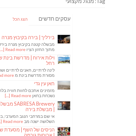
Tag: מנגל מקצועי
עסקים חדשים
הצג הכל
בירליך | בירה בקיבוץ מנרה
מבשלה קטנה בקיבוץ מנרה בירלי
מתוך החזון הציו
Read more [...]
וילות אירוח | מדרשת בינת ש
רחל
לינה לדתיים, חאנים לדתיים ושו
מסורת מדרשת בינת מ
 more [...]
חאן עין גדי
מזמינים אתכם לחוות חוויה בלת
נשכחת בחאן
Read more [...]
ABRESA Brewery
| מבשלת בירה
אי שם במרחבי הנגב המערבי, בקי
השלושה ישנה מב
Read more [...]
הניסים של השף | מסעדת ש
| ארוחות גורמה