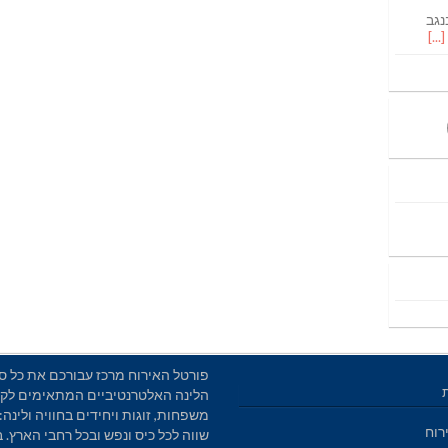
נגב
פורטל האירוח מרכז עבורכם את כל סו
הלינה האלטרנטיביים המתאימים לקב
משפחות, זוגות ויחידים בחוויה ולינה: 
רוח
שווה לכל כיס ונפש ובכל רחבי הארץ. 