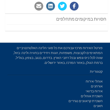
חסויות במיקומים מתחלפים
פורטל האירוח מרכז עבורכם את כל סוגי הלינה האלטרנטיביים
המתאימים לקבוצות, משפחות, זוגות ויחידים בחוויה ולינה: בזול,
שווה לכל כיס ונפש ובכל רחבי הארץ. בדרום, בנגב, בצפון, בגליל,
ברמת הגולן, באזור המרכז, באזור ירושלים.
קטגוריות
אוהלי אירוח
אורחנים
אירוח בדואי
השכרת אוהלים
השכרת קראוונים נגררים
חאנים