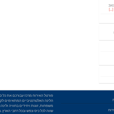
נגב
פורטל האירוח מרכז עבורכם את כל סו
הלינה האלטרנטיביים המתאימים לקב
משפחות, זוגות ויחידים בחוויה ולינה: 
רוח
שווה לכל כיס ונפש ובכל רחבי הארץ. 