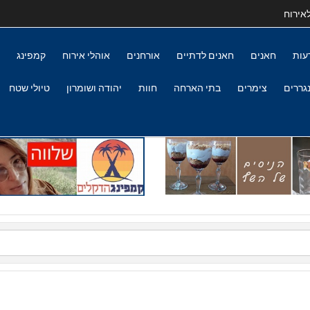
אירוח
עות
חאנים
חאנים לדתיים
אורחנים
אוהלי אירוח
קמפינג
גררים
צימרים
בתי הארחה
חוות
יהודה ושומרון
טיולי שטח