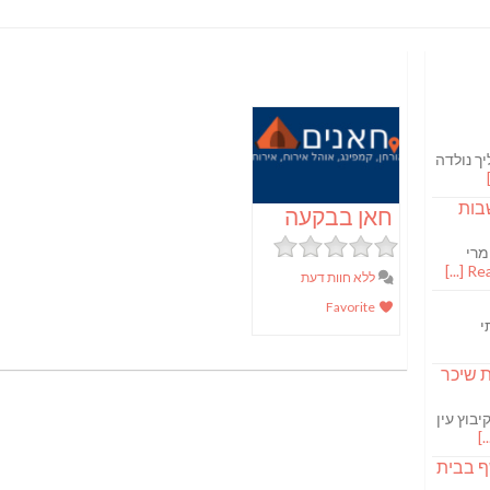
ך נולדה
בות
חאן בבקעה
מרי
Read
ללא חוות דעת
Favorite
י
S מבשלת שיכר
בוץ עין
ף בבית