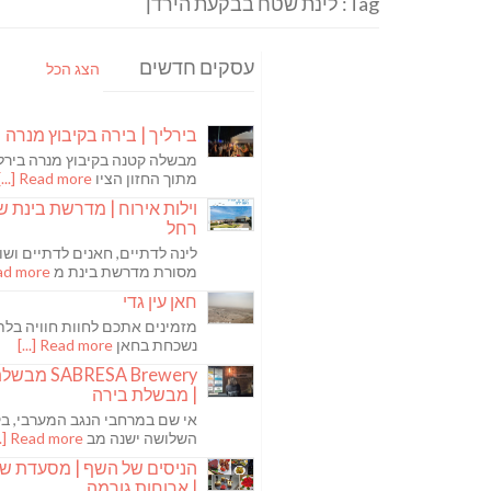
Tag: לינת שטח בבקעת הירדן
עסקים חדשים
הצג הכל
בירליך | בירה בקיבוץ מנרה
מבשלה קטנה בקיבוץ מנרה בירלי
מתוך החזון הציו
Read more [...]
וילות אירוח | מדרשת בינת ש
רחל
לינה לדתיים, חאנים לדתיים ושו
מסורת מדרשת בינת מ
 more [...]
חאן עין גדי
מזמינים אתכם לחוות חוויה בלת
נשכחת בחאן
Read more [...]
ABRESA Brewery
| מבשלת בירה
אי שם במרחבי הנגב המערבי, בקי
השלושה ישנה מב
Read more [...]
הניסים של השף | מסעדת ש
| ארוחות גורמה