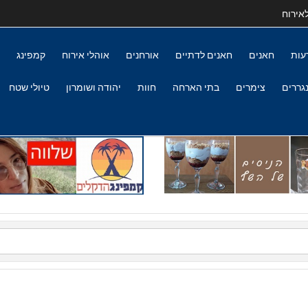
אירוח
עות
חאנים
חאנים לדתיים
אורחנים
אוהלי אירוח
קמפינג
גררים
צימרים
בתי הארחה
חוות
יהודה ושומרון
טיולי שטח