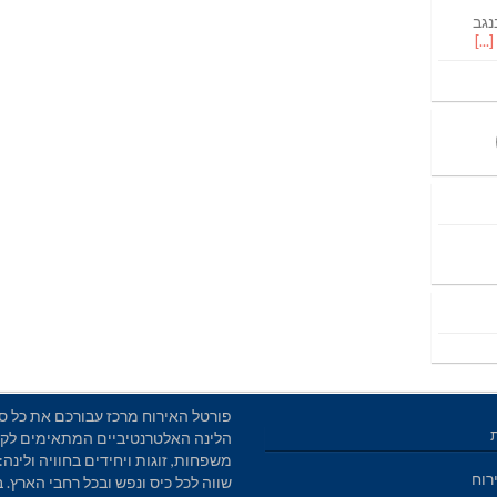
נגב
פורטל האירוח מרכז עבורכם את כל סו
הלינה האלטרנטיביים המתאימים לקב
משפחות, זוגות ויחידים בחוויה ולינה: 
רוח
שווה לכל כיס ונפש ובכל רחבי הארץ. 