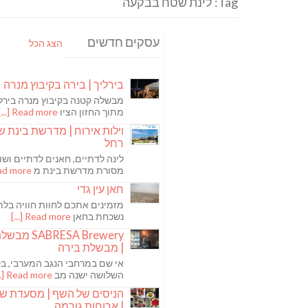
Tag: לינת שטח בבקעה
עסקים חדשים
הצג הכל
בירליך | בירה בקיבוץ מנרה
מבשלה קטנה בקיבוץ מנרה בירלי
מתוך החזון הציו
Read more [...]
וילות אירוח | מדרשת בינת ש
רחל
לינה לדתיים, חאנים לדתיים ושו
מסורת מדרשת בינת מ
 more [...]
חאן עין גדי
מזמינים אתכם לחוות חוויה בלת
נשכחת בחאן
Read more [...]
ABRESA Brewery
| מבשלת בירה
אי שם במרחבי הנגב המערבי, בקי
השלושה ישנה מב
Read more [...]
הניסים של השף | מסעדת ש
| ארוחות גורמה