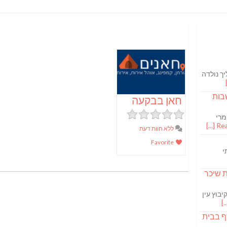
ך נולדה
בות
חאן בבקעה
מרי
Read
ללא חוות דעת
Favorite
י
S מבשלת שיכר
בוץ עין
ף בבית