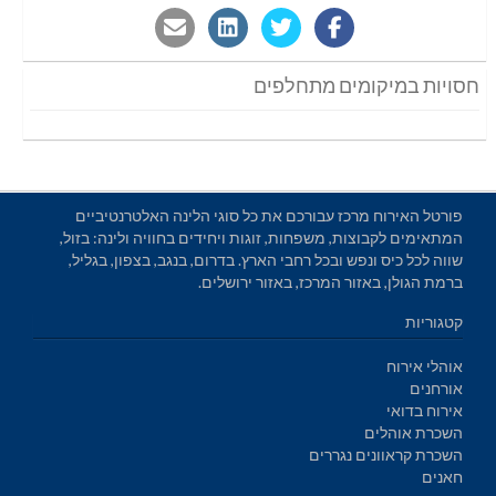
חסויות במיקומים מתחלפים
פורטל האירוח מרכז עבורכם את כל סוגי הלינה האלטרנטיביים
המתאימים לקבוצות, משפחות, זוגות ויחידים בחוויה ולינה: בזול,
שווה לכל כיס ונפש ובכל רחבי הארץ. בדרום, בנגב, בצפון, בגליל,
ברמת הגולן, באזור המרכז, באזור ירושלים.
קטגוריות
אוהלי אירוח
אורחנים
אירוח בדואי
השכרת אוהלים
השכרת קראוונים נגררים
חאנים