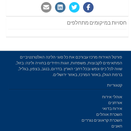
חסויות במיקומים מתחלפים
פורטל האירוח מרכז עבורכם את כל סוגי הלינה האלטרנטיביים
המתאימים לקבוצות, משפחות, זוגות ויחידים בחוויה ולינה: בזול,
שווה לכל כיס ונפש ובכל רחבי הארץ. בדרום, בנגב, בצפון, בגליל,
ברמת הגולן, באזור המרכז, באזור ירושלים.
קטגוריות
אוהלי אירוח
אורחנים
אירוח בדואי
השכרת אוהלים
השכרת קראוונים נגררים
חאנים