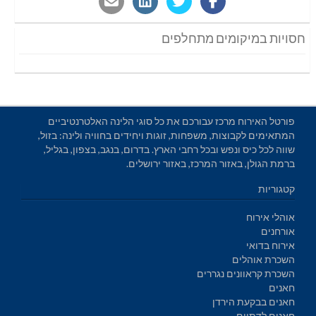
חסויות במיקומים מתחלפים
פורטל האירוח מרכז עבורכם את כל סוגי הלינה האלטרנטיביים
המתאימים לקבוצות, משפחות, זוגות ויחידים בחוויה ולינה: בזול,
שווה לכל כיס ונפש ובכל רחבי הארץ. בדרום, בנגב, בצפון, בגליל,
ברמת הגולן, באזור המרכז, באזור ירושלים.
קטגוריות
אוהלי אירוח
אורחנים
אירוח בדואי
השכרת אוהלים
השכרת קראוונים נגררים
חאנים
חאנים בבקעת הירדן
חאנים לדתיים