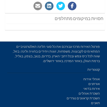
חסויות במיקומים מתחלפים
פורטל האירוח מרכז עבורכם את כל סוגי הלינה האלטרנטיביים
המתאימים לקבוצות, משפחות, זוגות ויחידים בחוויה ולינה: בזול,
שווה לכל כיס ונפש ובכל רחבי הארץ. בדרום, בנגב, בצפון, בגליל,
ברמת הגולן, באזור המרכז, באזור ירושלים.
קטגוריות
אוהלי אירוח
אורחנים
אירוח בדואי
השכרת אוהלים
השכרת קראוונים נגררים
חאנים