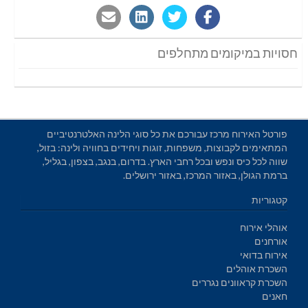
חסויות במיקומים מתחלפים
פורטל האירוח מרכז עבורכם את כל סוגי הלינה האלטרנטיביים
המתאימים לקבוצות, משפחות, זוגות ויחידים בחוויה ולינה: בזול,
שווה לכל כיס ונפש ובכל רחבי הארץ. בדרום, בנגב, בצפון, בגליל,
ברמת הגולן, באזור המרכז, באזור ירושלים.
קטגוריות
אוהלי אירוח
אורחנים
אירוח בדואי
השכרת אוהלים
השכרת קראוונים נגררים
חאנים