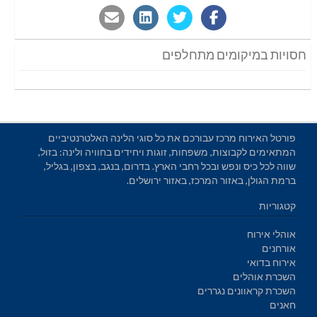
חסויות במיקומים מתחלפים
פורטל האירוח מרכז עבורכם את כל סוגי הלינה האלטרנטיביים
המתאימים לקבוצות, משפחות, זוגות ויחידים בחוויה ולינה: בזול,
שווה לכל כיס ונפש ובכל רחבי הארץ. בדרום, בנגב, בצפון, בגליל,
ברמת הגולן, באזור המרכז, באזור ירושלים.
קטגוריות
אוהלי אירוח
אורחנים
אירוח בדואי
השכרת אוהלים
השכרת קראוונים נגררים
חאנים