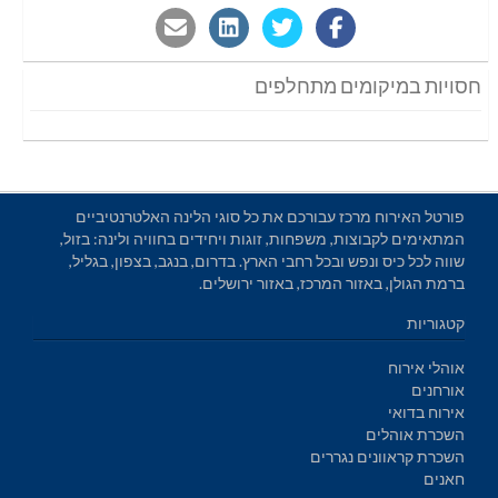
חסויות במיקומים מתחלפים
פורטל האירוח מרכז עבורכם את כל סוגי הלינה האלטרנטיביים
המתאימים לקבוצות, משפחות, זוגות ויחידים בחוויה ולינה: בזול,
שווה לכל כיס ונפש ובכל רחבי הארץ. בדרום, בנגב, בצפון, בגליל,
ברמת הגולן, באזור המרכז, באזור ירושלים.
קטגוריות
אוהלי אירוח
אורחנים
אירוח בדואי
השכרת אוהלים
השכרת קראוונים נגררים
חאנים