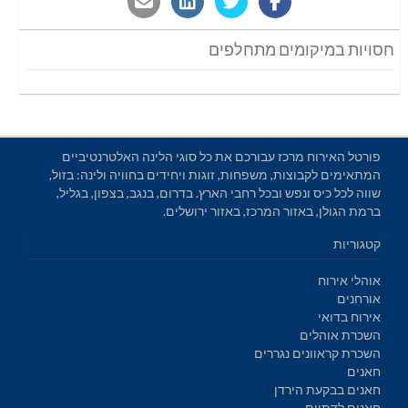
חסויות במיקומים מתחלפים
פורטל האירוח מרכז עבורכם את כל סוגי הלינה האלטרנטיביים
המתאימים לקבוצות, משפחות, זוגות ויחידים בחוויה ולינה: בזול,
שווה לכל כיס ונפש ובכל רחבי הארץ. בדרום, בנגב, בצפון, בגליל,
ברמת הגולן, באזור המרכז, באזור ירושלים.
קטגוריות
אוהלי אירוח
אורחנים
אירוח בדואי
השכרת אוהלים
השכרת קראוונים נגררים
חאנים
חאנים בבקעת הירדן
חאנים לדתיים