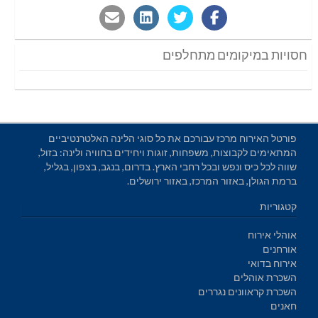
חסויות במיקומים מתחלפים
פורטל האירוח מרכז עבורכם את כל סוגי הלינה האלטרנטיביים
המתאימים לקבוצות, משפחות, זוגות ויחידים בחוויה ולינה: בזול,
שווה לכל כיס ונפש ובכל רחבי הארץ. בדרום, בנגב, בצפון, בגליל,
ברמת הגולן, באזור המרכז, באזור ירושלים.
קטגוריות
אוהלי אירוח
אורחנים
אירוח בדואי
השכרת אוהלים
השכרת קראוונים נגררים
חאנים