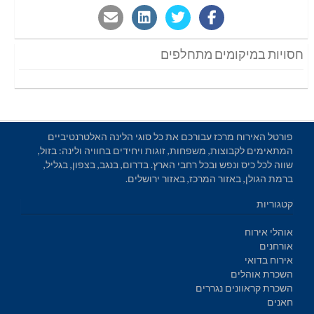
חסויות במיקומים מתחלפים
פורטל האירוח מרכז עבורכם את כל סוגי הלינה האלטרנטיביים
המתאימים לקבוצות, משפחות, זוגות ויחידים בחוויה ולינה: בזול,
שווה לכל כיס ונפש ובכל רחבי הארץ. בדרום, בנגב, בצפון, בגליל,
ברמת הגולן, באזור המרכז, באזור ירושלים.
קטגוריות
אוהלי אירוח
אורחנים
אירוח בדואי
השכרת אוהלים
השכרת קראוונים נגררים
חאנים