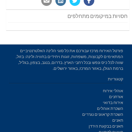
חסויות במיקומים מתחלפים
פורטל האירוח מרכז עבורכם את כל סוגי הלינה האלטרנטיביים
המתאימים לקבוצות, משפחות, זוגות ויחידים בחוויה ולינה: בזול,
שווה לכל כיס ונפש ובכל רחבי הארץ. בדרום, בנגב, בצפון, בגליל,
ברמת הגולן, באזור המרכז, באזור ירושלים.
קטגוריות
אוהלי אירוח
אורחנים
אירוח בדואי
השכרת אוהלים
השכרת קראוונים נגררים
חאנים
חאנים בבקעת הירדן
חאנים לדתיים