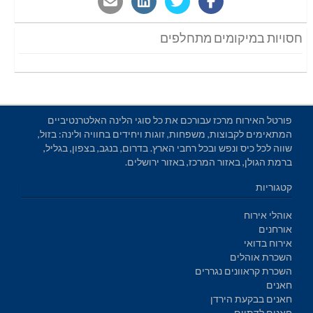
חסויות במיקומים מתחלפים
פורטל האירוח מרכז עבורכם את כל סוגי הלינה האלטרנטיביים
המתאימים לקבוצות, משפחות, זוגות ויחידים בחוויה ולינה: בזול,
שווה לכל כיס ונפש ובכל רחבי הארץ. בדרום, בנגב, בצפון, בגליל,
ברמת הגולן, באזור המרכז, באזור ירושלים.
קטגוריות
אוהלי אירוח
אורחנים
אירוח בדואי
השכרת אוהלים
השכרת קראוונים נגררים
חאנים
חאנים בבקעת הירדן
חאנים לדתיים