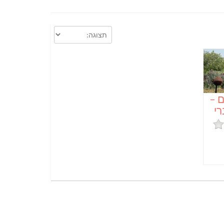
 –
רי