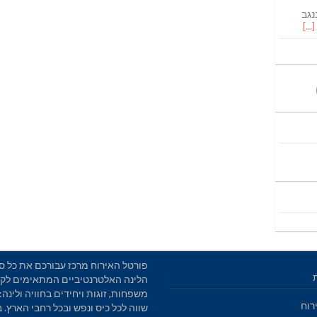
נגב
פורטל האירוח מרכז עבורכם את כל סו
הלינה האלטרנטיביים המתאימים לקב
משפחות, זוגות ויחידים בחוויה ולינה: 
רוח
שווה לכל כיס ונפש ובכל רחבי הארץ. 