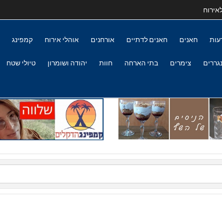
אירוח
עות
חאנים
חאנים לדתיים
אורחנים
אוהלי אירוח
קמפינג
גררים
צימרים
בתי הארחה
חוות
יהודה ושומרון
טיולי שטח