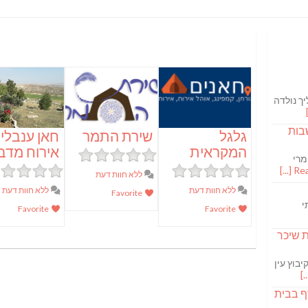
ך נולדה
בות
גלגל
שירת התמר
חאן ענבלים
המקראית
אירוח מדב
מרי
Read
ללא חוות דעת
ללא חוות דעת
ללא חוות דעת
Favorite
י
Favorite
Favorite
S מבשלת שיכר
בוץ עין
ף בבית