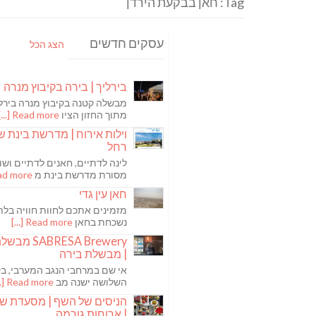
Tag: חאן בבקעת הירדן
עסקים חדשים
הצג הכל
בירליך | בירה בקיבוץ מנרה
מבשלה קטנה בקיבוץ מנרה בירלי
מתוך החזון הציו
Read more [...]
וילות אירוח | מדרשת בינת ש
רחל
לינה לדתיים, חאנים לדתיים ושו
מסורת מדרשת בינת מ
 more [...]
חאן עין גדי
מזמינים אתכם לחוות חוויה בלת
נשכחת בחאן
Read more [...]
ABRESA Brewery
| מבשלת בירה
אי שם במרחבי הנגב המערבי, בקי
השלושה ישנה מב
Read more [...]
הניסים של השף | מסעדת ש
| ארוחות גורמה