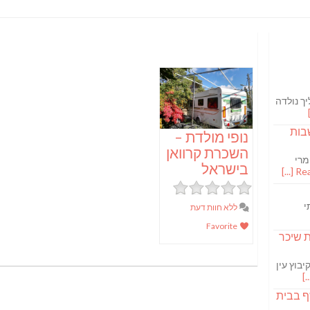
ך נולדה
בות
נופי מולדת –
השכרת קרוואן
מרי
בישראל
Read
י
ללא חוות דעת
Favorite
S מבשלת שיכר
בוץ עין
ף בבית