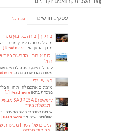
Tag: השכרת קרוואנים יוקרתיים
עסקים חדשים
הצג הכל
בירליך | בירה בקיבוץ מנרה
מבשלה קטנה בקיבוץ מנרה בירלי
מתוך החזון הציו
Read more [...]
וילות אירוח | מדרשת בינת ש
רחל
לינה לדתיים, חאנים לדתיים ושו
מסורת מדרשת בינת מ
 more [...]
חאן עין גדי
מזמינים אתכם לחוות חוויה בלת
נשכחת בחאן
Read more [...]
ABRESA Brewery
| מבשלת בירה
אי שם במרחבי הנגב המערבי, בקי
השלושה ישנה מב
Read more [...]
הניסים של השף | מסעדת ש
| ארוחות גורמה