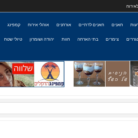
אירוח
עות
חאנים
חאנים לדתיים
אורחנים
אוהלי אירוח
קמפינג
גררים
צימרים
בתי הארחה
חוות
יהודה ושומרון
טיולי שטח