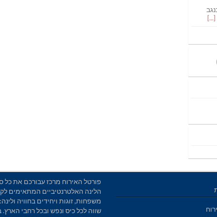
נגב
פורטל האירוח מרכז עבורכם את כל סו
הלינה האלטרנטיביים המתאימים לקב
משפחות, זוגות ויחידים בחוויה ולינה: 
רוח
שווה לכל כיס ונפש ובכל רחבי הארץ. 