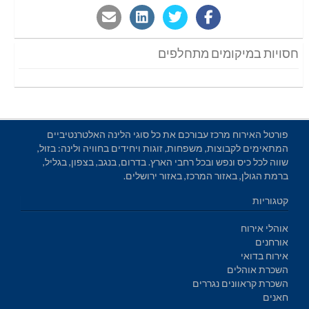
חסויות במיקומים מתחלפים
פורטל האירוח מרכז עבורכם את כל סוגי הלינה האלטרנטיביים
המתאימים לקבוצות, משפחות, זוגות ויחידים בחוויה ולינה: בזול,
שווה לכל כיס ונפש ובכל רחבי הארץ. בדרום, בנגב, בצפון, בגליל,
ברמת הגולן, באזור המרכז, באזור ירושלים.
קטגוריות
אוהלי אירוח
אורחנים
אירוח בדואי
השכרת אוהלים
השכרת קראוונים נגררים
חאנים