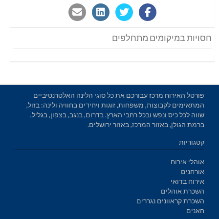
חסויות במיקומים מתחלפים
פורטל האירוח מרכז עבורכם את כל סוגי הלינה האלטרנטיביים
המתאימים לקבוצות, משפחות, זוגות ויחידים בחוויה ולינה: בזול,
שווה לכל כיס ונפש ובכל רחבי הארץ. בדרום, בנגב, בצפון, בגליל,
ברמת הגולן, באזור המרכז, באזור ירושלים.
קטגוריות
אוהלי אירוח
אורחנים
אירוח בדואי
השכרת אוהלים
השכרת קראוונים נגררים
חאנים