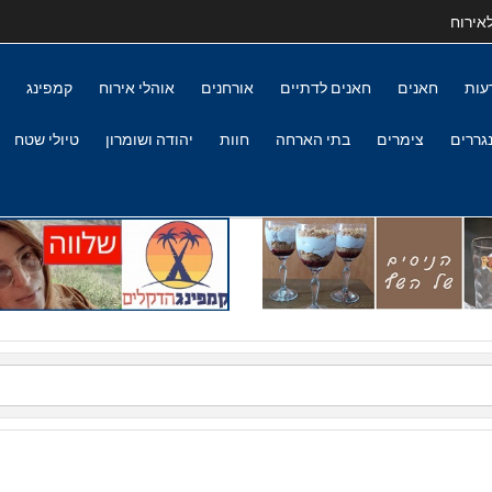
אירוח
עות
חאנים
חאנים לדתיים
אורחנים
אוהלי אירוח
קמפינג
גררים
צימרים
בתי הארחה
חוות
יהודה ושומרון
טיולי שטח