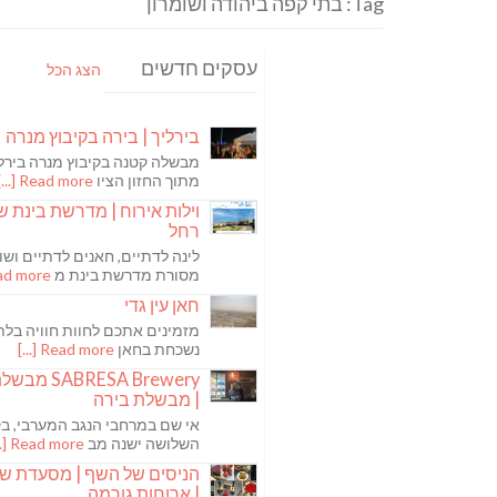
Tag: בתי קפה ביהודה ושומרון
עסקים חדשים
הצג הכל
בירליך | בירה בקיבוץ מנרה
מבשלה קטנה בקיבוץ מנרה בירלי
מתוך החזון הציו
Read more [...]
וילות אירוח | מדרשת בינת ש
רחל
לינה לדתיים, חאנים לדתיים ושו
מסורת מדרשת בינת מ
 more [...]
חאן עין גדי
מזמינים אתכם לחוות חוויה בלת
נשכחת בחאן
Read more [...]
ABRESA Brewery
| מבשלת בירה
אי שם במרחבי הנגב המערבי, בקי
השלושה ישנה מב
Read more [...]
הניסים של השף | מסעדת ש
| ארוחות גורמה