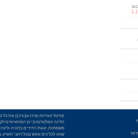
נגב
פורטל האירוח מרכז עבורכם את כל סו
הלינה האלטרנטיביים המתאימים לקב
משפחות, זוגות ויחידים בחוויה ולינה: 
רוח
שווה לכל כיס ונפש ובכל רחבי הארץ. 