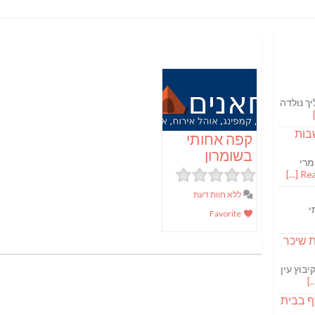
ך נולדה
בות
קפה אחותי
בשומרון
מרי
Read
ללא חוות דעת
י
Favorite
S מבשלת שיכר
בוץ עין
ף בבית