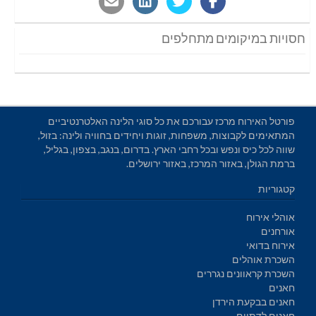
חסויות במיקומים מתחלפים
פורטל האירוח מרכז עבורכם את כל סוגי הלינה האלטרנטיביים
המתאימים לקבוצות, משפחות, זוגות ויחידים בחוויה ולינה: בזול,
שווה לכל כיס ונפש ובכל רחבי הארץ. בדרום, בנגב, בצפון, בגליל,
ברמת הגולן, באזור המרכז, באזור ירושלים.
קטגוריות
אוהלי אירוח
אורחנים
אירוח בדואי
השכרת אוהלים
השכרת קראוונים נגררים
חאנים
חאנים בבקעת הירדן
חאנים לדתיים