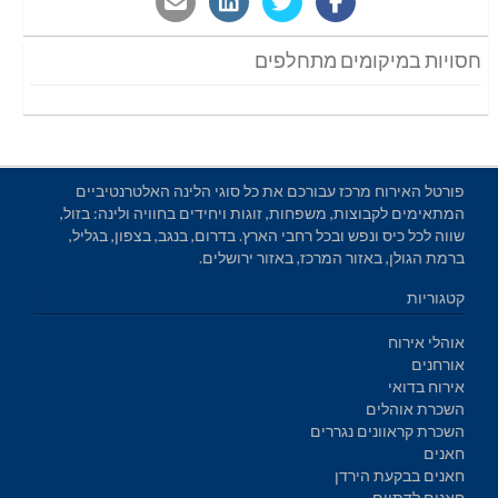
חסויות במיקומים מתחלפים
פורטל האירוח מרכז עבורכם את כל סוגי הלינה האלטרנטיביים
המתאימים לקבוצות, משפחות, זוגות ויחידים בחוויה ולינה: בזול,
שווה לכל כיס ונפש ובכל רחבי הארץ. בדרום, בנגב, בצפון, בגליל,
ברמת הגולן, באזור המרכז, באזור ירושלים.
קטגוריות
אוהלי אירוח
אורחנים
אירוח בדואי
השכרת אוהלים
השכרת קראוונים נגררים
חאנים
חאנים בבקעת הירדן
חאנים לדתיים