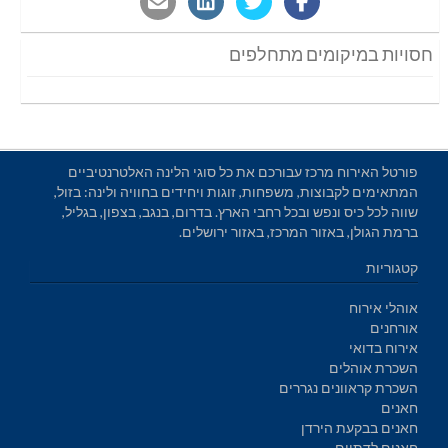
חסויות במיקומים מתחלפים
פורטל האירוח מרכז עבורכם את כל סוגי הלינה האלטרנטיביים
המתאימים לקבוצות, משפחות, זוגות ויחידים בחוויה ולינה: בזול,
שווה לכל כיס ונפש ובכל רחבי הארץ. בדרום, בנגב, בצפון, בגליל,
ברמת הגולן, באזור המרכז, באזור ירושלים.
קטגוריות
אוהלי אירוח
אורחנים
אירוח בדואי
השכרת אוהלים
השכרת קראוונים נגררים
חאנים
חאנים בבקעת הירדן
חאנים לדתיים