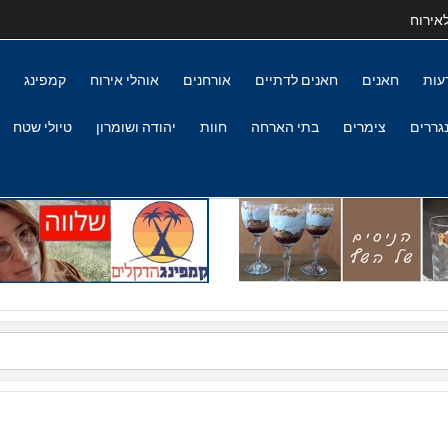
אירוח
עות
חאנים
חאנים לדתיים
אורחנים
אוהלי אירוח
קמפינג
גררים
צימרים
בתי הארחה
חוות
יהודה ושומרון
טיולי שטח