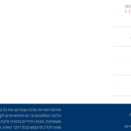
נגב
פורטל האירוח מרכז עבורכם את כל סו
הלינה האלטרנטיביים המתאימים לקב
משפחות, זוגות ויחידים בחוויה ולינה: 
רוח
שווה לכל כיס ונפש ובכל רחבי הארץ. 