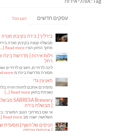
Tag: אוהלי אירוח
עסקים חדשים
הצג הכל
בירליך | בירה בקיבוץ מנרה
מבשלה קטנה בקיבוץ מנרה בירלי
מתוך החזון הציו
Read more [...]
וילות אירוח | מדרשת בינת ש
רחל
לינה לדתיים, חאנים לדתיים ושו
מסורת מדרשת בינת מ
 more [...]
חאן עין גדי
מזמינים אתכם לחוות חוויה בלת
נשכחת בחאן
Read more [...]
ABRESA Brewery
| מבשלת בירה
אי שם במרחבי הנגב המערבי, בקי
השלושה ישנה מב
Read more [...]
הניסים של השף | מסעדת ש
| ארוחות גורמה