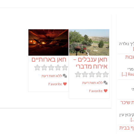
ך נולדה
בות
חאן ענבלים –
חאן בארותיים
אירוח מדברי
מרי
Read
ללא חוות דעת
ללא חוות דעת
Favorite
י
Favorite
S מבשלת שיכר
בוץ עין
ף בבית