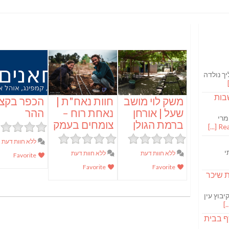
ך נולדה
בות
משק לוי מושב
חוות נאח"ת |
הכפר בקצ
שעל | אורחן
נאחת רוח –
ההר
מרי
ברמת הגולן
צומחים בעמק
Read
ללא חוות דעת
י
ללא חוות דעת
ללא חוות דעת
Favorite
Favorite
Favorite
S מבשלת שיכר
בוץ עין
ף בבית