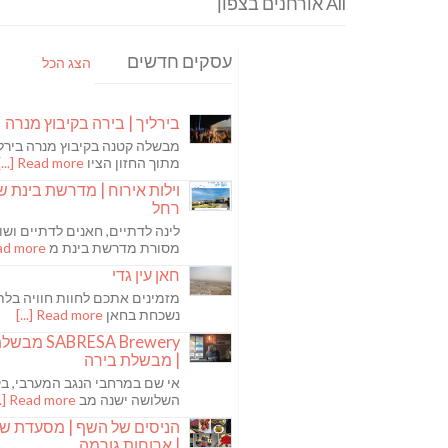
All אורחנים בצפון
עסקים חדשים
הצג הכל
בירליך | בירה בקיבוץ מנרה
מבשלה קטנה בקיבוץ מנרה בירלי
מתוך החזון הציו
Read more [...]
וילות אירוח | מדרשת בינת ש
רחל
לינה לדתיים, חאנים לדתיים ושו
מסורת מדרשת בינת מ
 more [...]
חאן עין גדי
מזמינים אתכם לחוות חוויה בלת
נשכחת בחאן
Read more [...]
ABRESA Brewery
| מבשלת בירה
אי שם במרחבי הנגב המערבי, בקי
השלושה ישנה מב
Read more [...]
הניסים של השף | מסעדת ש
| ארוחות גורמה