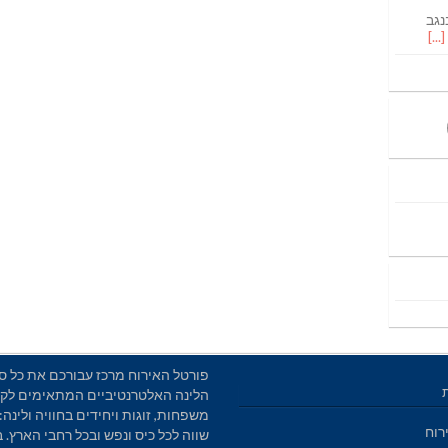
נגב
פורטל האירוח מרכז עבורכם את כל סו
הלינה האלטרנטיביים המתאימים לקב
משפחות, זוגות ויחידים בחוויה ולינה: 
רוח
שווה לכל כיס ונפש ובכל רחבי הארץ. 