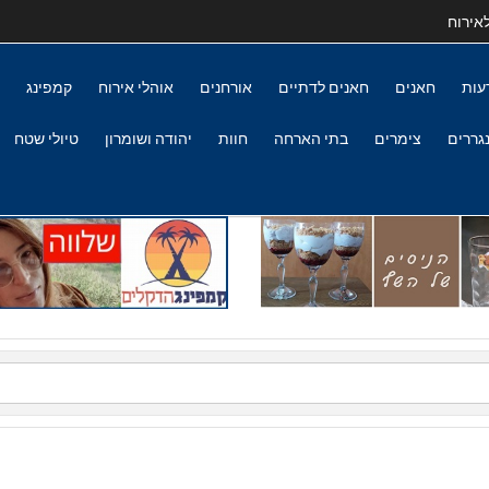
אירוח
עות
חאנים
חאנים לדתיים
אורחנים
אוהלי אירוח
קמפינג
גררים
צימרים
בתי הארחה
חוות
יהודה ושומרון
טיולי שטח