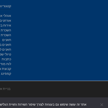
קטגוריות
אוהלי אי
אורחנים
אירוח בד
השכרת א
השכרת ק
חאנים
חאנים ב
חאנים ל
טיולי שט
כתבות
לוח מוד
קבוצת א
קמפינג
בניית א
אתר זה עושה שימוש גם בעוגיות לצורך שיפור השירות וחוויית הגליש