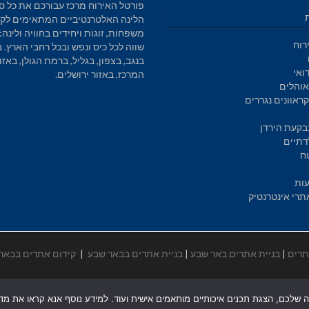
פורטל האירוח מרכז עבורכם את כל סו
הלינה האלטרנטיביים המתאימים לקב
משפחות, זוגות ויחידים בחוויה ולינה: 
רוח
שווה לכל כיס ונפש ובכל רחבי הארץ. 
בנגב, בצפון, בגליל, ברמת הגולן, באזו
ואי
המרכז, באזור ירושלים.
והלים
ראוונים נגררים
בקעת הירדן
דתיים
ח
עות
תרי אינטרנטיק
תרים
|
בניית אתרים באר שבע
|
בניית אתרים בבאר שבע
|
קידום אתרים בבאר
ה שלכם, הצגת תכנים איכותיים מותאמים אישית ועוד. למידע נוסף אנא קראו את מדיני