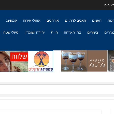
אירוח
עות
חאנים
חאנים לדתיים
אורחנים
אוהלי אירוח
קמפינג
גררים
צימרים
בתי הארחה
חוות
יהודה ושומרון
טיולי שטח