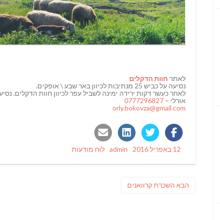
לאתר
חוות הדקלים
נסיעה על כביש 25 מנתיבות לכיוון באר שבע \ אופקים.
לאחר כעשר דקות ירידה ימינה לשביל עפר לכיוון חוות הדקלים. נס
אורלי –
0777296827
orly.bokovza@gmail.com
Categories
Author
Posted
12 באפריל 2016
admin
לוח מודעות
on
ניווט
פוסט
הבא
השכרת קרוואנים
הבא: