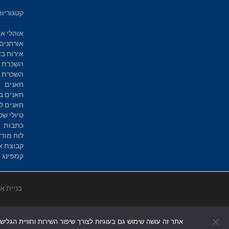
קטגוריות
אוהלי אי
אורחנים
אירוח בד
השכרת א
השכרת ק
חאנים
חאנים ב
חאנים ל
טיולי שט
כתבות
לוח מוד
קבוצת א
קמפינג
בניית א
אתר זה עושה שימוש גם בעוגיות לצורך שיפור השירות וחוויית הגליש