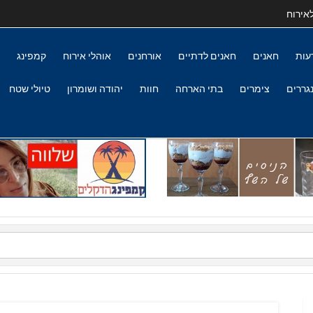
אירוח
עות
חאנים
חאנים לדתיים
אורחנים
אוהלי אירוח
קמפינג
גררים
צימרים
בתי הארחה
חוות
יהודה ושומרון
טיולי שטח