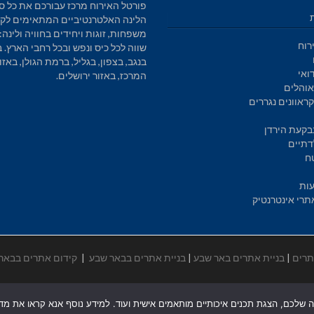
פורטל האירוח מרכז עבורכם את כל סו
הלינה האלטרנטיביים המתאימים לקב
משפחות, זוגות ויחידים בחוויה ולינה: 
רוח
שווה לכל כיס ונפש ובכל רחבי הארץ. 
בנגב, בצפון, בגליל, ברמת הגולן, באזו
ואי
המרכז, באזור ירושלים.
והלים
ראוונים נגררים
בקעת הירדן
דתיים
ח
עות
תרי אינטרנטיק
תרים
|
בניית אתרים באר שבע
|
בניית אתרים בבאר שבע
|
קידום אתרים בבאר
ה שלכם, הצגת תכנים איכותיים מותאמים אישית ועוד. למידע נוסף אנא קראו את מדיני