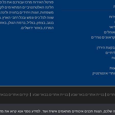
פורטל האירוח מרכז עבורכם את כל סו
הלינה האלטרנטיביים המתאימים לקב
משפחות, זוגות ויחידים בחוויה ולינה: 
רוח
שווה לכל כיס ונפש ובכל רחבי הארץ. 
בנגב, בצפון, בגליל, ברמת הגולן, באזו
ואי
המרכז, באזור ירושלים.
והלים
ראוונים נגררים
בקעת הירדן
דתיים
ח
עות
תרי אינטרנטיק
תרים
|
בניית אתרים באר שבע
|
בניית אתרים בבאר שבע
|
קידום אתרים בבאר
ה שלכם, הצגת תכנים איכותיים מותאמים אישית ועוד. למידע נוסף אנא קראו את מדיני