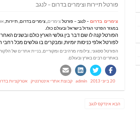
פורטל תיירות וצימרים בדרום – לנגב
צימרים בדרום
– לנגב – פורטל
צימרים
, צימרים בדרום, תיירות,
אט
במגזר הפרטי הגדול בישראל ובעולם כולו.
הפורטל קנה לו שם דבר בין גולשי הארץ כולם ובשנים האחרו
לפורטל אלפי כניסות יומיות, ומבקרים בו גולשים מכל רחבי 
הפורטל ססגוני, צילומיו מרהיבים ומקוריים,
בניית אתרים
של הלקוחו
באתרים רבים בארץ ובעולם.
Tags
Categories
Author
Posted
20 ביוני 2013
admin
קבוצת אתרי אינטרנטיק
אטרקציות בדרו
on
ניווט
פוסט
הבא
אינדקס לנגב
הבא: