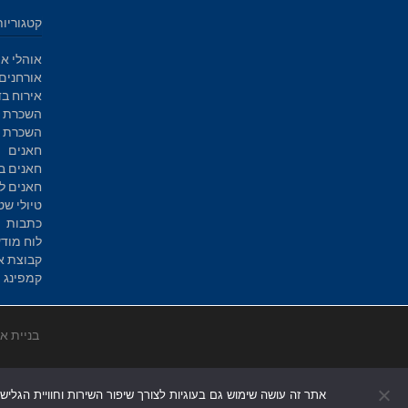
קטגוריות
אוהלי אי
אורחנים
אירוח בד
השכרת א
השכרת ק
חאנים
חאנים ב
חאנים ל
טיולי שט
כתבות
לוח מוד
קבוצת א
קמפינג
בניית א
אתר זה עושה שימוש גם בעוגיות לצורך שיפור השירות וחוויית הגליש