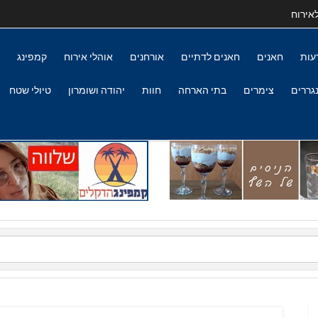
אירוח
עות
חאנים
חאנים לדתיים
אורחנים
אוהלי אירוח
קמפינג
גררים
צימרים
בתי הארחה
חוות
יהודה ושומרון
טיולי שטח