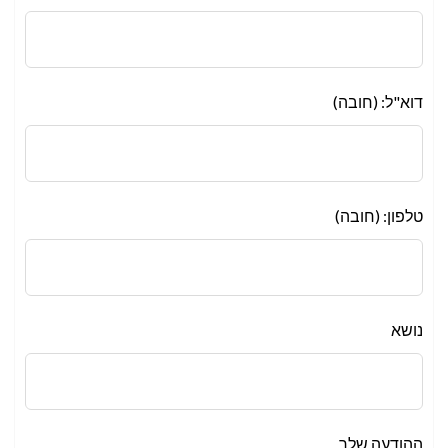
this
field
blank
דוא"ל: (חובה)
טלפון: (חובה)
נושא
ההודעה שלך