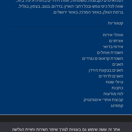
המתאימים לקבוצות, משפחות, זוגות ויחידים בחוויה ולינה: בזול,
שווה לכל כיס ונפש ובכל רחבי הארץ. בדרום, בנגב, בצפון, בגליל,
ברמת הגולן, באזור המרכז, באזור ירושלים.
קטגוריות
אוהלי אירוח
אורחנים
אירוח בדואי
השכרת אוהלים
השכרת קראוונים נגררים
חאנים
חאנים בבקעת הירדן
חאנים לדתיים
טיולי שטח
כתבות
לוח מודעות
קבוצת אתרי אינטרנטיק
קמפינג
בניית אתרים
|
בניית אתרים באר שבע
|
בניית אתרים בבאר שבע
|
קידום
אתר זה עושה שימוש גם בעוגיות לצורך שיפור השירות וחוויית הגלישה
אתרים בבאר שבע
|