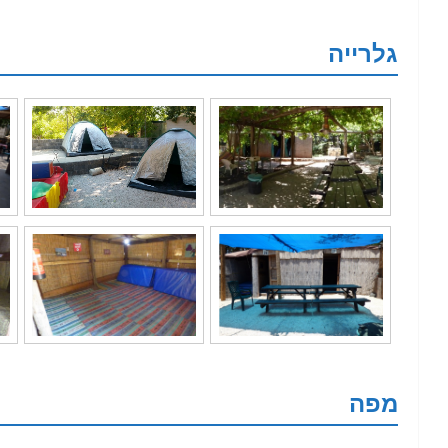
גלרייה
מפה