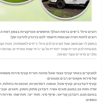
רוצים טיולי ג'יפים ברמת הגולן? מחפשים אטרקציות בצפון רמת הג
רוצים לחוות חוויה שבאמת תישמר לכם בזיכרון להרבה זמן?
במשק לוי שבמושב שעל מציעים לכם טיולי ג'יפים למשפחות, זוגות וקבו
מובטחת לכם חוויית שטח ייחודית על גבי ג'יפי שטח אמיתיים, שהופכי
גולניים פראיים עוצרי נשימה.
למבקרים באתר קטיף עצמי שעל מחכה חוויית קטיף פירות משפחת
של פירות אקזוטיים רבים ומגוונים:
קטיף דובדבנים, קטיף פטל, אוסנה, דומדמניות, אוכמניות כחולות, ת
שדה ותות עץ במגוון סוגים עשיר, דובדבן מתוק וחמוץ, תאנים, ענבי
בטעם מנגו, דובדבן קוריאני, שיזף סיני, תותי יער, תות שמי, ופירות ר
נוספים.