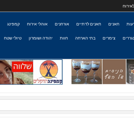
אירוח
עות
חאנים
חאנים לדתיים
אורחנים
אוהלי אירוח
קמפינג
גררים
צימרים
בתי הארחה
חוות
יהודה ושומרון
טיולי שטח