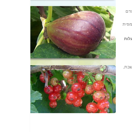
הדם
מפית
לות
שבת,