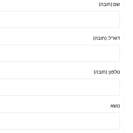
Leave
שם (חובה)
this
field
blank
דוא"ל: (חובה)
טלפון: (חובה)
נושא